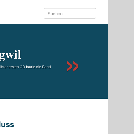
Suchen
Next
nach:
gwil
 ihrer ersten CD tourte die Band
luss