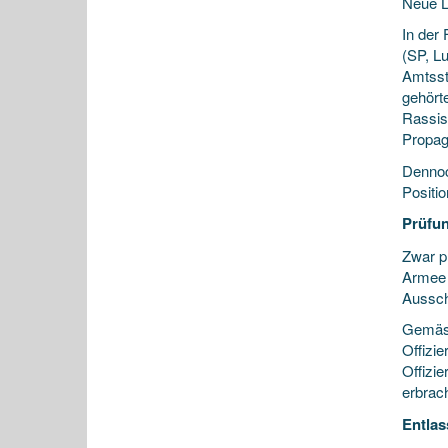
Neue L
In der
(SP, L
Amtsst
gehört
Rassis
Propag
Dennoc
Positi
Prüfun
Zwar p
Armee 
Aussch
Gemäss
Offizi
Offizie
erbrach
Entlas