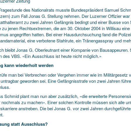
uzerner Zeitung
 Fragestunde des Nationalrats musste Bundespräsident Samuel Schm
uzern) zum Fall Jonas G. Stellung nehmen. Der Luzerner Offizier war 
atthalteramt zu zwei Jahren Gefängnis bedingt und einer Busse
von 
e zu jenen Rechtsextremen, die am 30. Oktober 2004 in Willisau eine
mus angegriffen hatten. Bei einer Hausdurchsuchung fand die Poliz
andamaterial, eine verbotene Stahlrute, ein Tränengasspray und meh
h bleibt Jonas G. Oberleutnant einer Kompanie von Bausappeuren. Sc
on des VBS. «Ein Ausschluss ist heute nicht möglich.»
g kann wiederholt werden
rüfe man bei Verbrechen oder Vergehen immer wie im Militärgesetz v
untragbar geworden sei. Eine Gefängnisstrafe von zwei Jahren führe
luss.
 Schmid plant man nun aber zusätzlich, «die erweiterte Personensic
er nochmals zu machen». Einer solchen Kontrolle müssen sich alle unt
rskarriere anstreben. Die bei Jonas G. vor zwei Jahren durchgeführte
t.
sung statt Ausschluss?