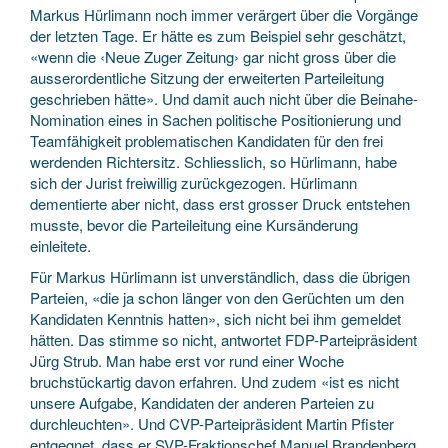
Markus Hürlimann noch immer verärgert über die Vorgänge
der letzten Tage. Er hätte es zum Beispiel sehr geschätzt,
«wenn die ‹Neue Zuger Zeitung› gar nicht gross über die
ausserordentliche Sitzung der erweiterten Parteileitung
geschrieben hätte». Und damit auch nicht über die Beinahe-
Nomination eines in Sachen politische Positionierung und
Teamfähigkeit problematischen Kandidaten für den frei
werdenden Richtersitz. Schliesslich, so Hürlimann, habe
sich der Jurist freiwillig zurückgezogen. Hürlimann
dementierte aber nicht, dass erst grosser Druck entstehen
musste, bevor die Parteileitung eine Kursänderung
einleitete.
Für Markus Hürlimann ist unverständlich, dass die übrigen
Parteien, «die ja schon länger von den Gerüchten um den
Kandidaten Kenntnis hatten», sich nicht bei ihm gemeldet
hätten. Das stimme so nicht, antwortet FDP-Parteipräsident
Jürg Strub. Man habe erst vor rund einer Woche
bruchstückartig davon erfahren. Und zudem «ist es nicht
unsere Aufgabe, Kandidaten der anderen Parteien zu
durchleuchten». Und CVP-Parteipräsident Martin Pfister
entgegnet, dass er SVP-Fraktionschef Manuel Brandenberg