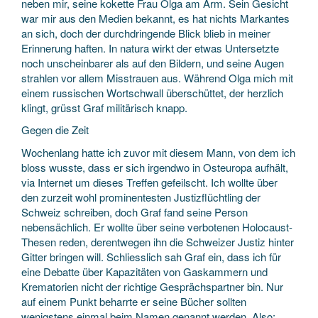
neben mir, seine kokette Frau Olga am Arm. Sein Gesicht
war mir aus den Medien bekannt, es hat nichts Markantes
an sich, doch der durchdringende Blick blieb in meiner
Erinnerung haften. In natura wirkt der etwas Untersetzte
noch unscheinbarer als auf den Bildern, und seine Augen
strahlen vor allem Misstrauen aus. Während Olga mich mit
einem russischen Wortschwall überschüttet, der herzlich
klingt, grüsst Graf militärisch knapp.
Gegen die Zeit
Wochenlang hatte ich zuvor mit diesem Mann, von dem ich
bloss wusste, dass er sich irgendwo in Osteuropa aufhält,
via Internet um dieses Treffen gefeilscht. Ich wollte über
den zurzeit wohl prominentesten Justizflüchtling der
Schweiz schreiben, doch Graf fand seine Person
nebensächlich. Er wollte über seine verbotenen Holocaust-
Thesen reden, derentwegen ihn die Schweizer Justiz hinter
Gitter bringen will. Schliesslich sah Graf ein, dass ich für
eine Debatte über Kapazitäten von Gaskammern und
Krematorien nicht der richtige Gesprächspartner bin. Nur
auf einem Punkt beharrte er seine Bücher sollten
wenigstens einmal beim Namen genannt werden. Also: