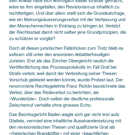
sein Anwalt hätte sich womöglich selber strafbar gemacht,
wäre es ihm eingefallen, den Revisionismus inhaltlich zu
rechtfertigen. Und über allem stellt sich die Grundsatzfrage,
wie ein Meinungsäusserungsverbot mit der Verfassung und
den Menschenrechten in Einklang zu bringen ist. Verletzt
der Rechtsstaat damit nicht selber jene Grundprinzipien, die
zu schützen er vorgibt?
Doch all diesen juristischen Fallstricken zum Trotz blieb es
seltsam still unter den ansonsten debattierfreudigen
Juristen. Erst als das Zürcher Obergericht neulich die
Veröffentlichung des Prozessprotokolls im Fall Graf bei
Strafe verbot, weil damit der Verbreitung seiner Thesen
Vorschub geleistet werden könnte, wurde Protest laut. Der
renommierte Rechtsgelehrte Franz Ricklin bezeichnete das
Verbot, über das Redeverbot zu berichten, als
«Wundertüte». Doch selbst der deutliche professorale
Zwischenruf verhallte ohne grosses Echo.
Das Bezirksgericht Baden wagte sich gar nicht erst aufs
Glatteis, vermied eine inhaltliche Auseinandersetzung mit
den revisionistischen Thesen und qualifizierte Graf als
«rhetorischen Brandstifter» mit einer «beachtlichen