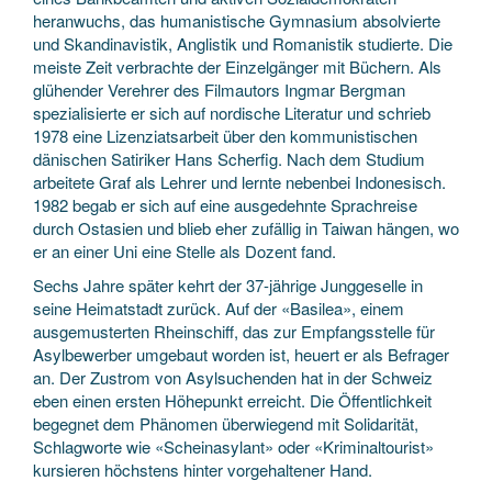
heranwuchs, das humanistische Gymnasium absolvierte
und Skandinavistik, Anglistik und Romanistik studierte. Die
meiste Zeit verbrachte der Einzelgänger mit Büchern. Als
glühender Verehrer des Filmautors Ingmar Bergman
spezialisierte er sich auf nordische Literatur und schrieb
1978 eine Lizenziatsarbeit über den kommunistischen
dänischen Satiriker Hans Scherfig. Nach dem Studium
arbeitete Graf als Lehrer und lernte nebenbei Indonesisch.
1982 begab er sich auf eine ausgedehnte Sprachreise
durch Ostasien und blieb eher zufällig in Taiwan hängen, wo
er an einer Uni eine Stelle als Dozent fand.
Sechs Jahre später kehrt der 37-jährige Junggeselle in
seine Heimatstadt zurück. Auf der «Basilea», einem
ausgemusterten Rheinschiff, das zur Empfangsstelle für
Asylbewerber umgebaut worden ist, heuert er als Befrager
an. Der Zustrom von Asylsuchenden hat in der Schweiz
eben einen ersten Höhepunkt erreicht. Die Öffentlichkeit
begegnet dem Phänomen überwiegend mit Solidarität,
Schlagworte wie «Scheinasylant» oder «Kriminaltourist»
kursieren höchstens hinter vorgehaltener Hand.