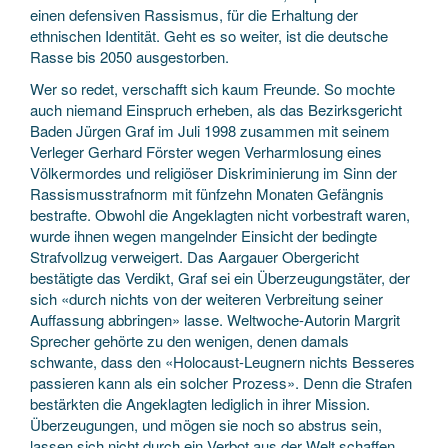
einen defensiven Rassismus, für die Erhaltung der
ethnischen Identität. Geht es so weiter, ist die deutsche
Rasse bis 2050 ausgestorben.
Wer so redet, verschafft sich kaum Freunde. So mochte
auch niemand Einspruch erheben, als das Bezirksgericht
Baden Jürgen Graf im Juli 1998 zusammen mit seinem
Verleger Gerhard Förster wegen Verharmlosung eines
Völkermordes und religiöser Diskriminierung im Sinn der
Rassismusstrafnorm mit fünfzehn Monaten Gefängnis
bestrafte. Obwohl die Angeklagten nicht vorbestraft waren,
wurde ihnen wegen mangelnder Einsicht der bedingte
Strafvollzug verweigert. Das Aargauer Obergericht
bestätigte das Verdikt, Graf sei ein Überzeugungstäter, der
sich «durch nichts von der weiteren Verbreitung seiner
Auffassung abbringen» lasse. Weltwoche-Autorin Margrit
Sprecher gehörte zu den wenigen, denen damals
schwante, dass den «Holocaust-Leugnern nichts Besseres
passieren kann als ein solcher Prozess». Denn die Strafen
bestärkten die Angeklagten lediglich in ihrer Mission.
Überzeugungen, und mögen sie noch so abstrus sein,
lassen sich nicht durch ein Verbot aus der Welt schaffen.