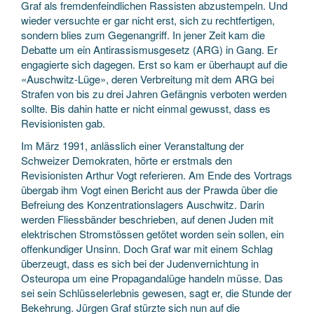
Graf als fremdenfeindlichen Rassisten abzustempeln. Und
wieder versuchte er gar nicht erst, sich zu rechtfertigen,
sondern blies zum Gegenangriff. In jener Zeit kam die
Debatte um ein Antirassismusgesetz (ARG) in Gang. Er
engagierte sich dagegen. Erst so kam er überhaupt auf die
«Auschwitz-Lüge», deren Verbreitung mit dem ARG bei
Strafen von bis zu drei Jahren Gefängnis verboten werden
sollte. Bis dahin hatte er nicht einmal gewusst, dass es
Revisionisten gab.
Im März 1991, anlässlich einer Veranstaltung der
Schweizer Demokraten, hörte er erstmals den
Revisionisten Arthur Vogt referieren. Am Ende des Vortrags
übergab ihm Vogt einen Bericht aus der Prawda über die
Befreiung des Konzentrationslagers Auschwitz. Darin
werden Fliessbänder beschrieben, auf denen Juden mit
elektrischen Stromstössen getötet worden sein sollen, ein
offenkundiger Unsinn. Doch Graf war mit einem Schlag
überzeugt, dass es sich bei der Judenvernichtung in
Osteuropa um eine Propagandalüge handeln müsse. Das
sei sein Schlüsselerlebnis gewesen, sagt er, die Stunde der
Bekehrung. Jürgen Graf stürzte sich nun auf die