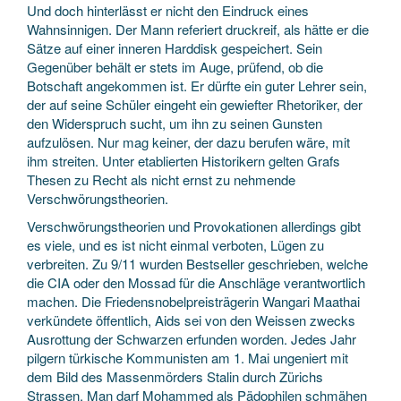
Und doch hinterlässt er nicht den Eindruck eines
Wahnsinnigen. Der Mann referiert druckreif, als hätte er die
Sätze auf einer inneren Harddisk gespeichert. Sein
Gegenüber behält er stets im Auge, prüfend, ob die
Botschaft angekommen ist. Er dürfte ein guter Lehrer sein,
der auf seine Schüler eingeht ein gewiefter Rhetoriker, der
den Widerspruch sucht, um ihn zu seinen Gunsten
aufzulösen. Nur mag keiner, der dazu berufen wäre, mit
ihm streiten. Unter etablierten Historikern gelten Grafs
Thesen zu Recht als nicht ernst zu nehmende
Verschwörungstheorien.
Verschwörungstheorien und Provokationen allerdings gibt
es viele, und es ist nicht einmal verboten, Lügen zu
verbreiten. Zu 9/11 wurden Bestseller geschrieben, welche
die CIA oder den Mossad für die Anschläge verantwortlich
machen. Die Friedensnobelpreisträgerin Wangari Maathai
verkündete öffentlich, Aids sei von den Weissen zwecks
Ausrottung der Schwarzen erfunden worden. Jedes Jahr
pilgern türkische Kommunisten am 1. Mai ungeniert mit
dem Bild des Massenmörders Stalin durch Zürichs
Strassen. Man darf Mohammed als Pädophilen schmähen