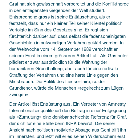
Graf hat sich gewissenhaft vorbereitet und die Konfliktherde
in den entlegensten Gegenden der Welt studiert.
Entsprechend gross ist seine Enttäuschung, als er
feststellt, dass nur ein kleiner Teil seiner Klientel politisch
Verfolgte im Sinn des Gesetzes sind. Er regt sich
fürchterlich darüber auf, dass selbst die fadenscheinigsten
Geschichten in aufwendigen Verfahren geklärt werden. In
der Weltwoche vom 14. September 1989 verschafft er
seinem Frust in einem grösseren Artikel Luft. Als Gastautor
plädiert er zwar ausdrücklich für die Wahrung der
humanitären Grundhaltung, aber auch für eine radikale
Straffung der Verfahren und eine harte Linie gegen den
Missbrauch. Die Politik des Laisser-faire, so der
Grundtenor, würde die Menschen «regelrecht zum Lügen
zwingen».
Der Artikel löst Entrüstung aus. Ein Vertreter von Amnesty
International disqualifiziert den Beitrag in einer Entgegnung
als «Zumutung» eine denkbar schlechte Referenz für Graf,
der sich für eine Stelle beim IKRK bewirbt. Die seiner
Ansicht nach politisch motivierte Absage aus Genf trifft ihn
im Innersten, und jetzt will er es seinen Widersachern erst