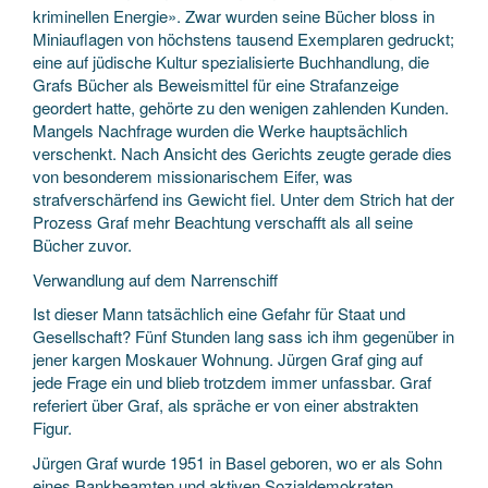
kriminellen Energie». Zwar wurden seine Bücher bloss in
Miniauflagen von höchstens tausend Exemplaren gedruckt;
eine auf jüdische Kultur spezialisierte Buchhandlung, die
Grafs Bücher als Beweismittel für eine Strafanzeige
geordert hatte, gehörte zu den wenigen zahlenden Kunden.
Mangels Nachfrage wurden die Werke hauptsächlich
verschenkt. Nach Ansicht des Gerichts zeugte gerade dies
von besonderem missionarischem Eifer, was
strafverschärfend ins Gewicht fiel. Unter dem Strich hat der
Prozess Graf mehr Beachtung verschafft als all seine
Bücher zuvor.
Verwandlung auf dem Narrenschiff
Ist dieser Mann tatsächlich eine Gefahr für Staat und
Gesellschaft? Fünf Stunden lang sass ich ihm gegenüber in
jener kargen Moskauer Wohnung. Jürgen Graf ging auf
jede Frage ein und blieb trotzdem immer unfassbar. Graf
referiert über Graf, als spräche er von einer abstrakten
Figur.
Jürgen Graf wurde 1951 in Basel geboren, wo er als Sohn
eines Bankbeamten und aktiven Sozialdemokraten