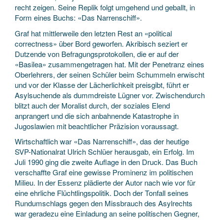
recht zeigen. Seine Replik folgt umgehend und geballt, in
Form eines Buchs: «Das Narrenschiff».
Graf hat mittlerweile den letzten Rest an «political
correctness» über Bord geworfen. Akribisch seziert er
Dutzende von Befragungsprotokollen, die er auf der
«Basilea» zusammengetragen hat. Mit der Penetranz eines
Oberlehrers, der seinen Schüler beim Schummeln erwischt
und vor der Klasse der Lächerlichkeit preisgibt, führt er
Asylsuchende als dummdreiste Lügner vor. Zwischendurch
blitzt auch der Moralist durch, der soziales Elend
anprangert und die sich anbahnende Katastrophe in
Jugoslawien mit beachtlicher Präzision voraussagt.
Wirtschaftlich war «Das Narrenschiff», das der heutige
SVP-Nationalrat Ulrich Schlüer herausgab, ein Erfolg. Im
Juli 1990 ging die zweite Auflage in den Druck. Das Buch
verschaffte Graf eine gewisse Prominenz im politischen
Milieu. In der Essenz plädierte der Autor nach wie vor für
eine ehrliche Flüchtlingspolitik. Doch der Tonfall seines
Rundumschlags gegen den Missbrauch des Asylrechts
war geradezu eine Einladung an seine politischen Gegner,