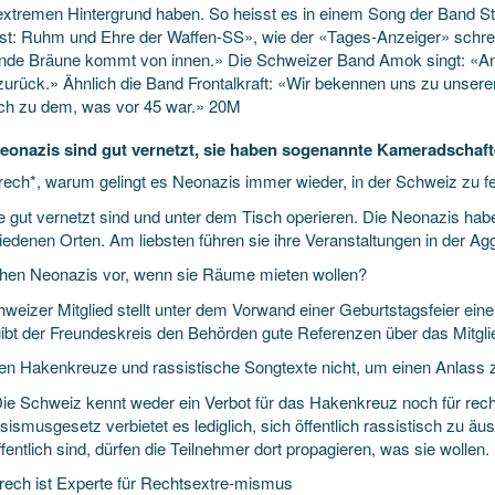
extremen Hintergrund haben. So heisst es in einem Song der Band Stah
st: Ruhm und Ehre der Waffen-SS», wie der «Tages-Anzeiger» schreib
de Bräune kommt von innen.» Die Schweizer Band Amok singt: «An 
zurück.» Ähnlich die Band Frontalkraft: «Wir bekennen uns zu unser
uch zu dem, was vor 45 war.» 20M
eonazis sind gut vernetzt, sie haben sogenannte Kameradschaf
rech*, warum gelingt es Neonazis immer wieder, in der Schweiz zu f
ie gut vernetzt sind und unter dem Tisch operieren. Die Neonazis h
iedenen Orten. Am liebsten führen sie ihre Veranstaltungen in der Ag
hen Neonazis vor, wenn sie Räume mieten wollen?
weizer Mitglied stellt unter dem Vorwand einer Geburtstagsfeier eine 
ibt der Freundeskreis den Behörden gute Referenzen über das Mitgl
n Hakenkreuze und rassistische Songtexte nicht, um einen Anlass 
Die Schweiz kennt weder ein Verbot für das Hakenkreuz noch für rech
sismusgesetz verbietet es lediglich, sich öffentlich rassistisch zu ä
ffentlich sind, dürfen die Teilnehmer dort propagieren, was sie wollen.
rech ist Experte für Rechtsextre-mismus