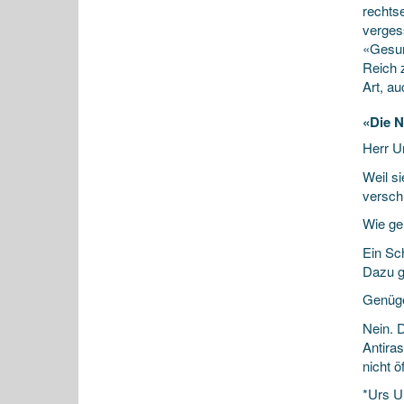
rechts
verges
«Gesun
Reich 
Art, a
«Die N
Herr U
Weil s
versch
Wie ge
Ein Sch
Dazu g
Genüge
Nein. 
Antiras
nicht ö
*Urs U