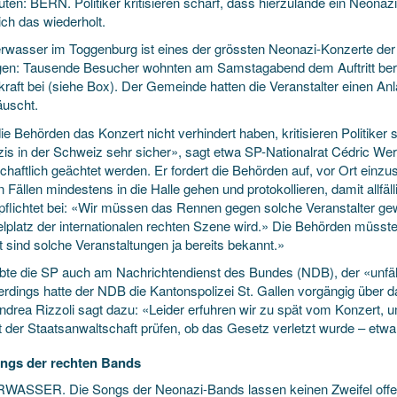
ten: BERN. Politiker kritisieren scharf, dass hierzulande ein Neonazi
ich das wiederholt.
erwasser im Toggenburg ist eines der grössten Neonazi-Konzerte de
en: Tausende Besucher wohnten am Samstagabend dem Auftritt berüc
lkraft bei (siehe Box). Der Gemeinde hatten die Veranstalter einen
äuscht.
e Behörden das Konzert nicht verhindert haben, kritisieren Politiker s
is in der Schweiz sehr sicher», sagt etwa SP-Nationalrat Cédric W
chaftlich geächtet werden. Er fordert die Behörden auf, vor Ort einzu
 Fällen mindestens in die Halle gehen und protokollieren, damit allfäl
pflichtet bei: «Wir müssen das Rennen gegen solche Veranstalter ge
platz der internationalen rechten Szene wird.» Die Behörden müsst
t sind solche Veranstaltungen ja bereits bekannt.»
 übte die SP auch am Nachrichtendienst des Bundes (NDB), der «unfä
lerdings hatte der NDB die Kantonspolizei St. Gallen vorgängig über d
ndrea Rizzoli sagt dazu: «Leider erfuhren wir zu spät vom Konzert, 
t der Staatsanwaltschaft prüfen, ob das Gesetz verletzt wurde – etwa
ngs der rechten Bands
ASSER. Die Songs der Neonazi-Bands lassen keinen Zweifel offen. 