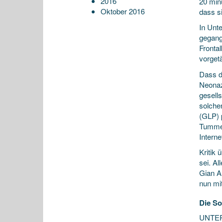
2016
20 minu
Oktober 2016
dass s
In Unt
gegang
Fronta
vorget
Dass di
Neonaz
gesells
solchen
(GLP) 
Tummel
Interne
Kritik
sei. Al
Gian A
nun mi
Die So
UNTERW