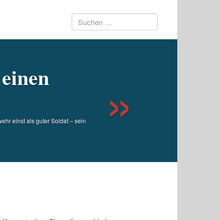
Suchen
Next
nach:
einen
r einst als guter Soldat – sein