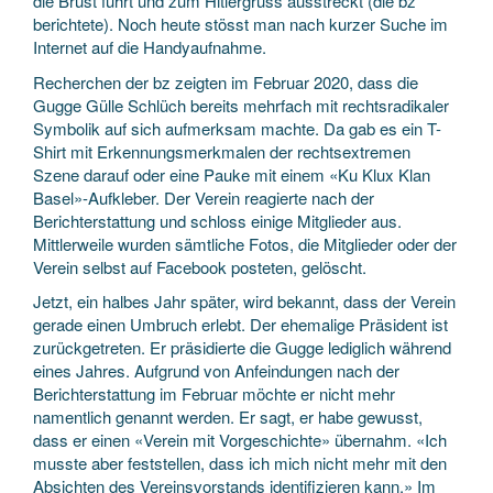
die Brust führt und zum Hitlergruss ausstreckt (die bz
berichtete). Noch heute stösst man nach kurzer Suche im
Internet auf die Handyaufnahme.
Recherchen der bz zeigten im Februar 2020, dass die
Gugge Gülle Schlüch bereits mehrfach mit rechtsradikaler
Symbolik auf sich aufmerksam machte. Da gab es ein T-
Shirt mit Erkennungsmerkmalen der rechtsextremen
Szene darauf oder eine Pauke mit einem «Ku Klux Klan
Basel»-Aufkleber. Der Verein reagierte nach der
Berichterstattung und schloss einige Mitglieder aus.
Mittlerweile wurden sämtliche Fotos, die Mitglieder oder der
Verein selbst auf Facebook posteten, gelöscht.
Jetzt, ein halbes Jahr später, wird bekannt, dass der Verein
gerade einen Umbruch erlebt. Der ehemalige Präsident ist
zurückgetreten. Er präsidierte die Gugge lediglich während
eines Jahres. Aufgrund von Anfeindungen nach der
Berichterstattung im Februar möchte er nicht mehr
namentlich genannt werden. Er sagt, er habe gewusst,
dass er einen «Verein mit Vorgeschichte» übernahm. «Ich
musste aber feststellen, dass ich mich nicht mehr mit den
Absichten des Vereinsvorstands identifizieren kann.» Im