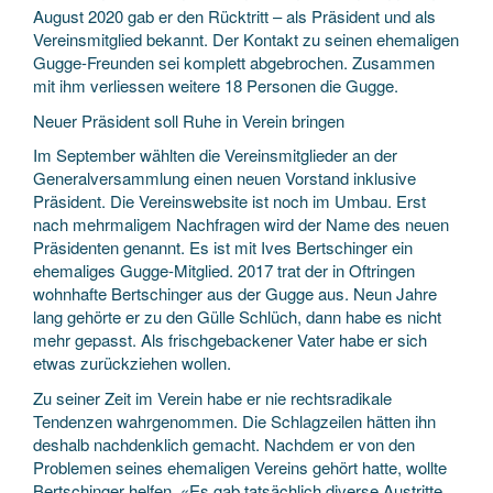
August 2020 gab er den Rücktritt – als Präsident und als
Vereinsmitglied bekannt. Der Kontakt zu seinen ehemaligen
Gugge-Freunden sei komplett abgebrochen. Zusammen
mit ihm verliessen weitere 18 Personen die Gugge.
Neuer Präsident soll Ruhe in Verein bringen
Im September wählten die Vereinsmitglieder an der
Generalversammlung einen neuen Vorstand inklusive
Präsident. Die Vereinswebsite ist noch im Umbau. Erst
nach mehrmaligem Nachfragen wird der Name des neuen
Präsidenten genannt. Es ist mit Ives Bertschinger ein
ehemaliges Gugge-Mitglied. 2017 trat der in Oftringen
wohnhafte Bertschinger aus der Gugge aus. Neun Jahre
lang gehörte er zu den Gülle Schlüch, dann habe es nicht
mehr gepasst. Als frischgebackener Vater habe er sich
etwas zurückziehen wollen.
Zu seiner Zeit im Verein habe er nie rechtsradikale
Tendenzen wahrgenommen. Die Schlagzeilen hätten ihn
deshalb nachdenklich gemacht. Nachdem er von den
Problemen seines ehemaligen Vereins gehört hatte, wollte
Bertschinger helfen. «Es gab tatsächlich diverse Austritte,