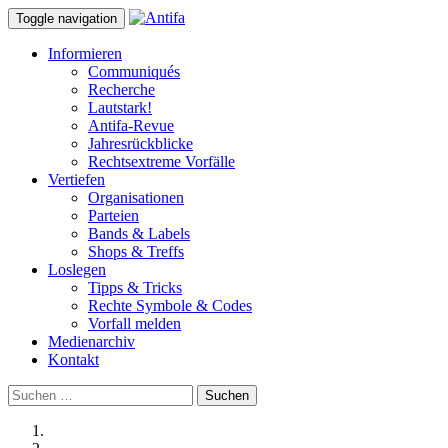
Toggle navigation
Informieren
Communiqués
Recherche
Lautstark!
Antifa-Revue
Jahresrückblicke
Rechtsextreme Vorfälle
Vertiefen
Organisationen
Parteien
Bands & Labels
Shops & Treffs
Loslegen
Tipps & Tricks
Rechte Symbole & Codes
Vorfall melden
Medienarchiv
Kontakt
Suchen
nach: