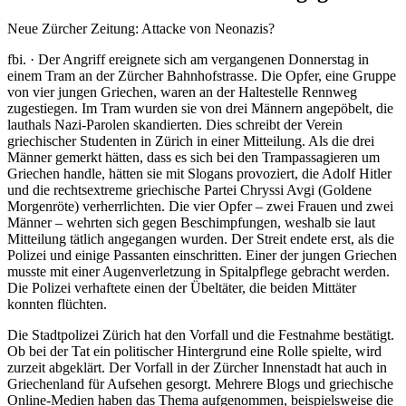
Neue Zürcher Zeitung: Attacke von Neonazis?
fbi. · Der Angriff ereignete sich am vergangenen Donnerstag in
einem Tram an der Zürcher Bahnhofstrasse. Die Opfer, eine Gruppe
von vier jungen Griechen, waren an der Haltestelle Rennweg
zugestiegen. Im Tram wurden sie von drei Männern angepöbelt, die
lauthals Nazi-Parolen skandierten. Dies schreibt der
Verein
griechischer Studenten in Zürich
in einer Mitteilung. Als die drei
Männer gemerkt hätten, dass es sich bei den Trampassagieren um
Griechen handle, hätten sie mit Slogans provoziert, die Adolf Hitler
und die rechtsextreme griechische Partei Chryssi Avgi (Goldene
Morgenröte) verherrlichten. Die vier Opfer – zwei Frauen und zwei
Männer – wehrten sich gegen Beschimpfungen, weshalb sie laut
Mitteilung tätlich angegangen wurden. Der Streit endete erst, als die
Polizei und einige Passanten einschritten. Einer der jungen Griechen
musste mit einer Augenverletzung in Spitalpflege gebracht werden.
Die Polizei verhaftete einen der Übeltäter, die beiden Mittäter
konnten flüchten.
Die Stadtpolizei Zürich hat den Vorfall und die Festnahme bestätigt.
Ob bei der Tat ein politischer Hintergrund eine Rolle spielte, wird
zurzeit abgeklärt. Der Vorfall in der Zürcher Innenstadt hat auch in
Griechenland für Aufsehen gesorgt. Mehrere Blogs und griechische
Online-Medien haben das Thema aufgenommen, beispielsweise die