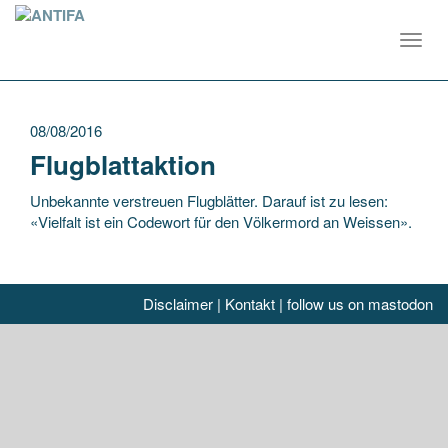
Toggl
navig
08/08/2016
Flugblattaktion
Unbekannte verstreuen Flugblätter. Darauf ist zu lesen:
«Vielfalt ist ein Codewort für den Völkermord an Weissen».
Disclaimer
|
Kontakt
|
follow us on mastodon