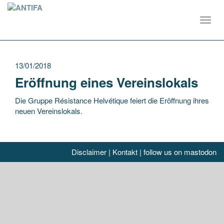
Toggl
navig
13/01/2018
Eröffnung eines Vereinslokals
Die Gruppe Résistance Helvétique feiert die Eröffnung ihres
neuen Vereinslokals.
Disclaimer
|
Kontakt
|
follow us on mastodon