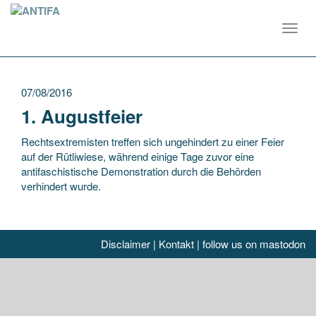
Toggl
navig
07/08/2016
1. Augustfeier
Rechtsextremisten treffen sich ungehindert zu einer Feier
auf der Rütliwiese, während einige Tage zuvor eine
antifaschistische Demonstration durch die Behörden
verhindert wurde.
Disclaimer
|
Kontakt
|
follow us on mastodon