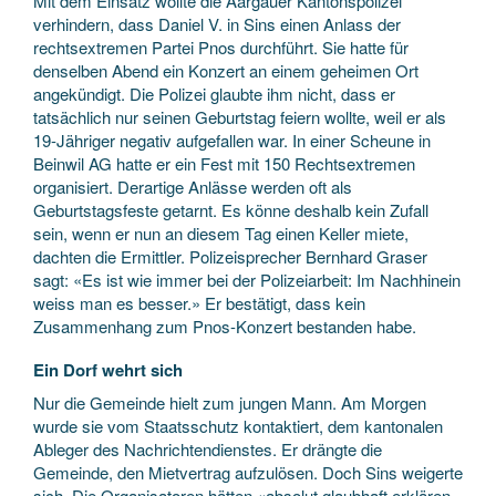
Mit dem Einsatz wollte die Aargauer Kantonspolizei
verhindern, dass Daniel V. in Sins einen Anlass der
rechtsextremen Partei Pnos durchführt. Sie hatte für
denselben Abend ein Konzert an einem geheimen Ort
angekündigt. Die Polizei glaubte ihm nicht, dass er
tatsächlich nur seinen Geburtstag feiern wollte, weil er als
19-Jähriger negativ aufgefallen war. In einer Scheune in
Beinwil AG hatte er ein Fest mit 150 Rechtsextremen
organisiert. Derartige Anlässe werden oft als
Geburtstagsfeste getarnt. Es könne deshalb kein Zufall
sein, wenn er nun an diesem Tag einen Keller miete,
dachten die Ermittler. Polizeisprecher Bernhard Graser
sagt: «Es ist wie immer bei der Polizeiarbeit: Im Nachhinein
weiss man es besser.» Er bestätigt, dass kein
Zusammenhang zum Pnos-Konzert bestanden habe.
Ein Dorf wehrt sich
Nur die Gemeinde hielt zum jungen Mann. Am Morgen
wurde sie vom Staatsschutz kontaktiert, dem kantonalen
Ableger des Nachrichtendienstes. Er drängte die
Gemeinde, den Mietvertrag aufzulösen. Doch Sins weigerte
sich. Die Organisatoren hätten «absolut glaubhaft erklären