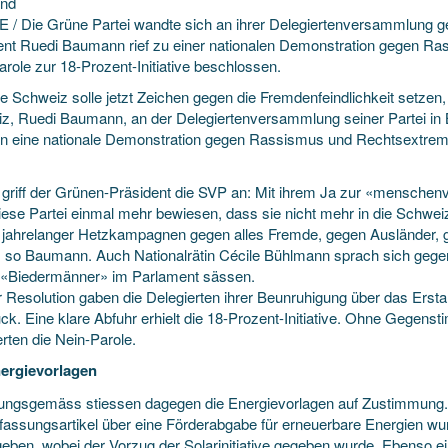
und
/ Die Grüne Partei wandte sich an ihrer Delegiertenversammlung 
ent Ruedi Baumann rief zu einer nationalen Demonstration gegen Ra
role zur 18-Prozent-Initiative beschlossen.
e Schweiz solle jetzt Zeichen gegen die Fremdenfeindlichkeit setzen
z, Ruedi Baumann, an der Delegiertenversammlung seiner Partei in 
 eine nationale Demonstration gegen Rassismus und Rechtsextrem
l griff der Grünen-Präsident die SVP an: Mit ihrem Ja zur «menschenv
iese Partei einmal mehr bewiesen, dass sie nicht mehr in die Schwei
 jahrelanger Hetzkampagnen gegen alles Fremde, gegen Ausländer, 
, so Baumann. Auch Nationalrätin Cécile Bühlmann sprach sich gegen d
s «Biedermänner» im Parlament sässen.
er Resolution gaben die Delegierten ihrer Beunruhigung über das Ers
ck. Eine klare Abfuhr erhielt die 18-Prozent-Initiative. Ohne Gegen
rten die Nein-Parole.
ergievorlagen
ungsgemäss stiessen dagegen die Energievorlagen auf Zustimmung. So
rfassungsartikel über eine Förderabgabe für erneuerbare Energien 
eben, wobei der Vorzug der Solarinitiative gegeben wurde. Ebenso