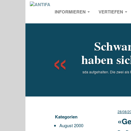
INFORMIEREN
VERTIEFEN
Previou
Schwar
haben sic
sda aufgehalten. Die zwei al
28/08/2
Kategorien
«Ge
August 2000