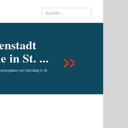
Suchen
Next
nach:
enstadt
in St. ...
izeiangaben am Samstag in St.