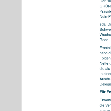
Der B
GRÜNE 
Präsid
Nein-Pa
sda.
Di
Schwei
Wochen
Rede.
Fronta
habe d
Folgen
Nette»
die al
In ein
Ausdru
Delegie
Für En
Erwart
die Ve
ausgeg