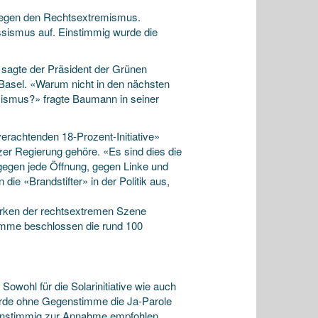
gegen den Rechtsextremismus.
ssismus auf. Einstimmig wurde die
, sagte der Präsident der Grünen
Basel. «Warum nicht in den nächsten
ismus?» fragte Baumann in seiner
erachtenden 18-Prozent-Initiative»
zer Regierung gehöre. «Es sind dies die
gegen jede Öffnung, gegen Linke und
ie «Brandstifter» in der Politik aus,
tarken der rechtsextremen Szene
stimme beschlossen die rund 100
wohl für die Solarinitiative wie auch
wurde ohne Gegenstimme die Ja-Parole
 einstimmig zur Annahme empfohlen