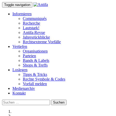
Toggle navigation
Informieren
Communiqués
Recherche
Lautstark!
Antifa-Revue
Jahresrückblicke
Rechtsextreme Vorfälle
Vertiefen
Organisationen
Parteien
Bands & Labels
Shops & Treffs
Loslegen
Tipps & Tricks
Rechte Symbole & Codes
Vorfall melden
Medienarchiv
Kontakt
Suchen
nach: