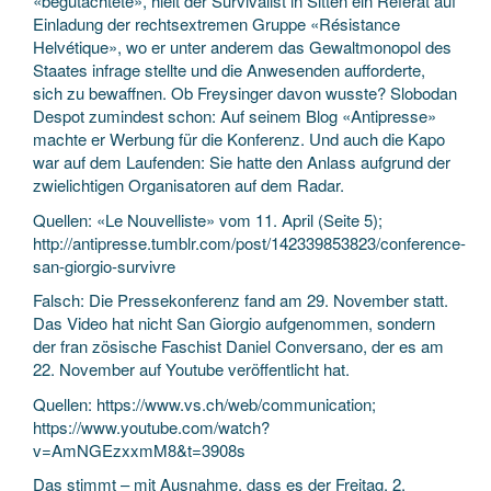
«begutachtete», hielt der Survivalist in Sitten ein Referat auf
Einladung der rechtsextremen Gruppe «Résistance
Helvétique», wo er unter anderem das Gewaltmonopol des
Staates infrage stellte und die Anwesenden aufforderte,
sich zu bewaffnen. Ob Freysinger davon wusste? Slobodan
Despot zumindest schon: Auf seinem Blog «Antipresse»
machte er Werbung für die Konferenz. Und auch die Kapo
war auf dem Laufenden: Sie hatte den Anlass aufgrund der
zwielichtigen Organisatoren auf dem Radar.
Quellen: «Le Nouvelliste» vom 11. April (Seite 5);
http://antipresse.tumblr.com/post/142339853823/conference-
san-giorgio-survivre
Falsch: Die Pressekonferenz fand am 29. November statt.
Das Video hat nicht San Giorgio aufgenommen, sondern
der fran zösische Faschist Daniel Conversano, der es am
22. November auf Youtube veröffentlicht hat.
Quellen: https://www.vs.ch/web/communication;
https://www.youtube.com/watch?
v=AmNGEzxxmM8&t=3908s
Das stimmt – mit Ausnahme, dass es der Freitag, 2.