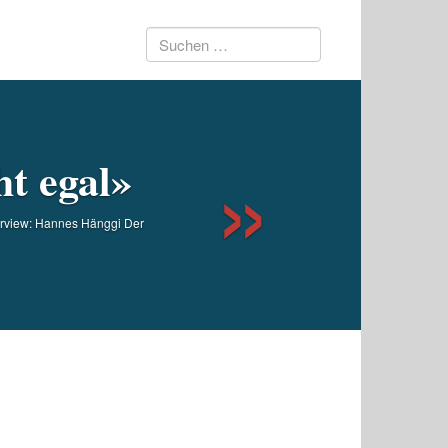
Suchen
Next
nach:
ht egal»
terview: Hannes Hänggi Der