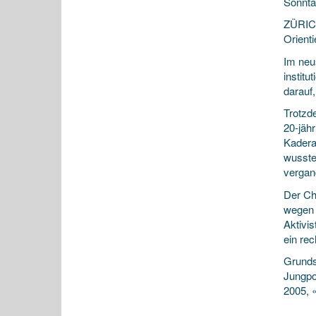
Sonnta
ZÜRICH
Orienti
Im neu
institu
darauf
Trotzd
20-jähr
Kadera
wusste
vergan
Der Ch
wegen 
Aktivi
ein rec
Grundsä
Jungpol
2005, 