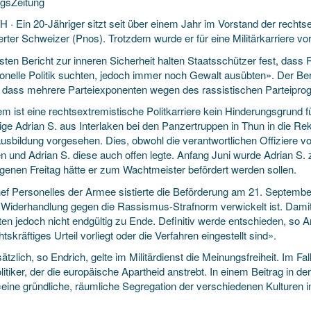
gsZeitung
 · Ein 20-Jähriger sitzt seit über einem Jahr im Vorstand der rechtse
erter Schweizer (Pnos). Trotzdem wurde er für eine Militärkarriere v
sten Bericht zur inneren Sicherheit halten Staatsschützer
fest, dass 
tionelle Politik suchten, jedoch immer noch Gewalt ausübten». Der Be
, dass mehrere Parteiexponenten wegen des rassistischen Parteiprogr
em ist eine rechtsextremistische Politkarriere kein Hinderungsgrund 
ige Adrian S. aus Interlaken bei den Panzertruppen in Thun in die Rek
usbildung vorgesehen. Dies, obwohl die verantwortlichen Offiziere 
n und Adrian S. diese auch offen legte. Anfang Juni wurde Adrian S. 
genen Freitag hätte er zum Wachtmeister befördert werden sollen.
ef Personelles der Armee sistierte die Beförderung am 21. September, 
Widerhandlung gegen die Rassismus-Strafnorm verwickelt ist. Damit i
sten jedoch nicht endgültig zu Ende. Definitiv werde entschieden, so
htskräftiges Urteil vorliegt oder die Verfahren eingestellt sind».
tzlich, so Endrich, gelte im Militärdienst die Meinungsfreiheit. Im Fal
itiker, der die europäische Apartheid anstrebt. In einem Beitrag in d
«eine gründliche, räumliche Segregation der verschiedenen Kulturen 