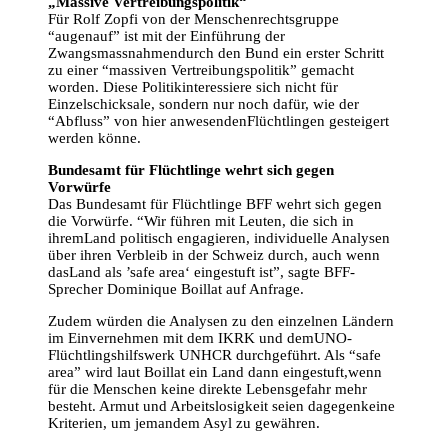
„Massive Vertreibungspolitik“
Für Rolf Zopfi von der Menschenrechtsgruppe
“augenauf” ist mit der Einführung der
Zwangsmassnahmendurch den Bund ein erster Schritt
zu einer “massiven Vertreibungspolitik” gemacht
worden. Diese Politikinteressiere sich nicht für
Einzelschicksale, sondern nur noch dafür, wie der
“Abfluss” von hier anwesendenFlüchtlingen gesteigert
werden könne.
Bundesamt für Flüchtlinge wehrt sich gegen
Vorwürfe
Das Bundesamt für Flüchtlinge BFF wehrt sich gegen
die Vorwürfe. “Wir führen mit Leuten, die sich in
ihremLand politisch engagieren, individuelle Analysen
über ihren Verbleib in der Schweiz durch, auch wenn
dasLand als ’safe area‘ eingestuft ist”, sagte BFF-
Sprecher Dominique Boillat auf Anfrage.
Zudem würden die Analysen zu den einzelnen Ländern
im Einvernehmen mit dem IKRK und demUNO-
Flüchtlingshilfswerk UNHCR durchgeführt. Als “safe
area” wird laut Boillat ein Land dann eingestuft,wenn
für die Menschen keine direkte Lebensgefahr mehr
besteht. Armut und Arbeitslosigkeit seien dagegenkeine
Kriterien, um jemandem Asyl zu gewähren.