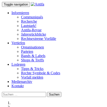
Toggle navigation
Informieren
Communiqués
Recherche
Lautstark!
Antifa-Revue
Jahresrückblicke
Rechtsextreme Vorfälle
Vertiefen
Organisationen
Parteien
Bands & Labels
Shops & Treffs
Loslegen
Tipps & Tricks
Rechte Symbole & Codes
Vorfall melden
Medienarchiv
Kontakt
Suchen
nach: