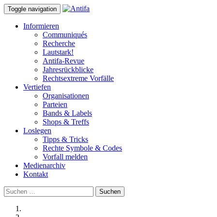
Toggle navigation
Informieren
Communiqués
Recherche
Lautstark!
Antifa-Revue
Jahresrückblicke
Rechtsextreme Vorfälle
Vertiefen
Organisationen
Parteien
Bands & Labels
Shops & Treffs
Loslegen
Tipps & Tricks
Rechte Symbole & Codes
Vorfall melden
Medienarchiv
Kontakt
Suchen
nach: