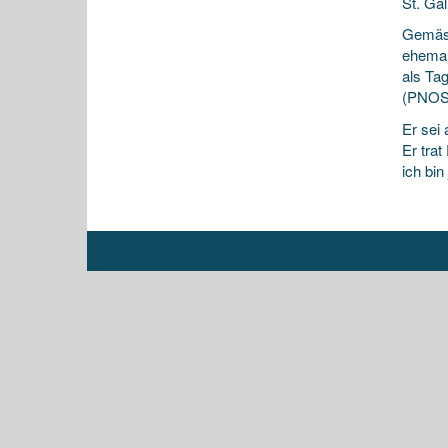
St. Gal
Gemäss
ehemal
als Ta
(PNOS)
Er sei
Er tra
ich bin