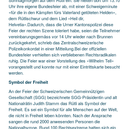
Sonntagmorgen auf dem Rütli ein. Sie hielten dort um 13.10
Uhr ihre eigene Bundesfeier ab, mit einer Schweigeminute
«für die in den Kämpfen fürs Vaterland getöteten Helden»,
dem Rütlischwur und dem Lied «Heil dir,
Helvetia».Dadurch, dass die Urner Kantonspolizei diese
Feier der rechten Szene toleriert habe, seien die Teilnehmer
vereinbarungsgemäss vor 14 Uhr wieder nach Brunnen
zurückgekehrt, schrieb das Zentralschweizerische
Polizeikonkordat in einer Mitteilung.Bei der offiziellen
Bundesfeier verhielten sich verbliebenen Rechtsradikalen
ruhig. Die Feier war einer Vorstellung des «Wilhelm Tell»
vorangestellt und konnte nur mit einer Eintrittskarte besucht
werden.
Symbol der Freiheit
An der Feier der Schweizerischen Gemeinnützigen
Gesellschaft (SGG) bezeichnete SGG-Präsidentin und alt
Nationalrätin Judith Stamm das Rütli als Symbol der
Freiheit. Es sei ein Symbol für alle Menschen auf der Welt,
die nicht in Freiheit leben könnten. Nach der Ansprache
sangen die rund 2000 anwesenden Personen die
Nationalhymne. Rund 100 Rechtsextreme hatten sich ein