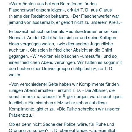
«Wir möchten uns bei den Betroffenen für den
Flaschenwurf entschuldigen», erklärt T. D. aus Glarus
(Name der Redaktion bekannt). «Der Flaschenwerfer war
jemand von ausserhalb, er gehört nicht zu unserem Kreis.»
Er bezeichnet sich selber als Rechtsextremer, er sei kein
Neonazi. An der Chilbi hätten sich er und seine Kollegen
bloss vergnügen wollen, «wie dies andere Jugendliche
auch tun». Sie seien in friedlicher Absicht an die Chilbi
gegangen. «Wir wollten ein bisschen «umesuffe» und so
einen friedlichen Abend verbringen. Wir hatten es sogar mit
den Leuten einer Umweltgruppe richtig lustig», so T. D.
weiter.
«Von verschiedener Seite haben wir Komplimente für den
ruhigen Abend erhalten», erzählt T. D. «Die Albaner, die
sonst immer mal wieder für Ärger sorgen, waren auch ganz
friedlich.» Ein bisschen stolz sei er schon auf diese
Komplimente, gibt er zu. «Die Ruhe schreiben wir unserer
Präsenz zu.»
Ob es denn nicht Sache der Polizei wäre, für Ruhe und
Ordnung zu sorgen? T. D. überlegt lange. «Ja, eigentlich