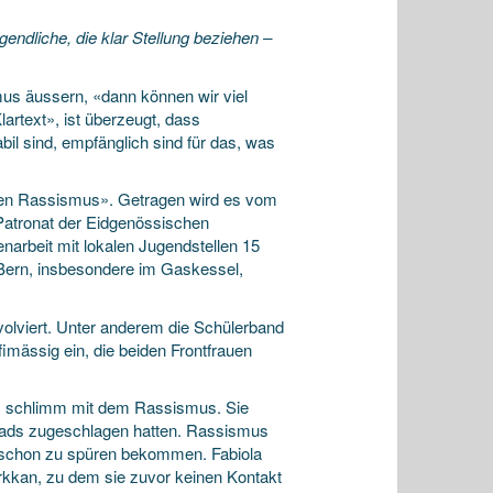
liche, die klar Stellung beziehen –
smus äussern, «dann können wir
viel
artext», ist überzeugt, dass
il sind, empfänglich sind für das, was
gegen Rassismus». Getragen wird es vom
 Patronat der Eidgenössischen
rbeit mit lokalen Jugendstellen 15
Bern, insbesondere im Gaskessel,
olviert. Unter anderem die Schülerband
fimässig ein, die beiden Frontfrauen
es schlimm mit dem Rassismus. Sie
heads zugeschlagen hatten. Rassismus
us schon zu spüren bekommen. Fabiola
rkkan, zu dem sie zuvor keinen Kontakt