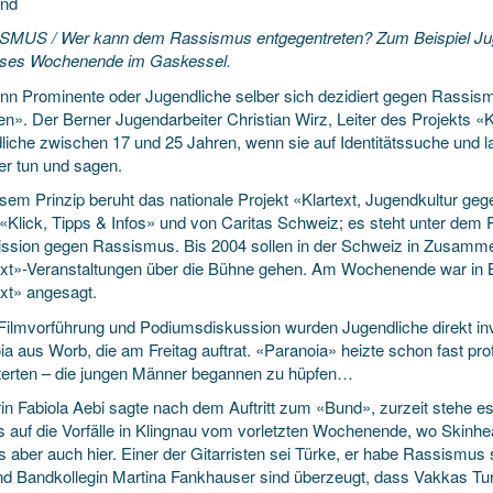
und
MUS / Wer kann dem Rassismus entgegentreten? Zum Beispiel Jugend
eses Wochenende im Gaskessel.
nn Prominente oder Jugendliche selber sich dezidiert gegen Rassi
n». Der Berner Jugendarbeiter Christian Wirz, Leiter des Projekts «Kl
liche zwischen 17 und 25 Jahren, wenn sie auf Identitätssuche und lab
er tun und sagen.
esem Prinzip beruht das nationale Projekt «Klartext, Jugendkultur 
 «Klick, Tipps & Infos» und von Caritas Schweiz; es steht unter dem
sion gegen Rassismus. Bis 2004 sollen in der Schweiz in Zusammena
ext»-Veranstaltungen über die Bühne gehen. Am Wochenende war in 
ext» angesagt.
Filmvorführung und Podiumsdiskussion wurden Jugendliche direkt inv
a aus Worb, die am Freitag auftrat. «Paranoia» heizte schon fast pro
terten – die jungen Männer begannen zu hüpfen…
in Fabiola Aebi sagte nach dem Auftritt zum «Bund», zurzeit stehe 
s auf die Vorfälle in Klingnau vom vorletzten Wochenende, wo Skin
s aber auch hier. Einer der Gitarristen sei Türke, er habe Rassism
nd Bandkollegin Martina Fankhauser sind überzeugt, dass Vakkas Tu