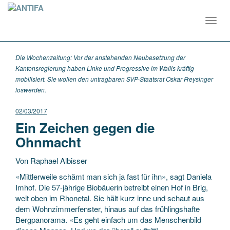
Toggl
navig
Die Wochenzeitung: Vor der anstehenden Neubesetzung der
Kantonsregierung haben Linke und Progressive im Wallis kräftig
mobilisiert. Sie wollen den untragbaren SVP-Staatsrat Oskar Freysinger
loswerden.
02/03/2017
Ein Zeichen gegen die
Ohnmacht
Von Raphael Albisser
«Mittlerweile schämt man sich ja fast für ihn», sagt Daniela
Imhof. Die 57-jährige Biobäuerin betreibt einen Hof in Brig,
weit oben im Rhonetal. Sie hält kurz inne und schaut aus
dem Wohnzimmerfenster, hinaus auf das frühlingshafte
Bergpanorama. «Es geht einfach um das Menschenbild