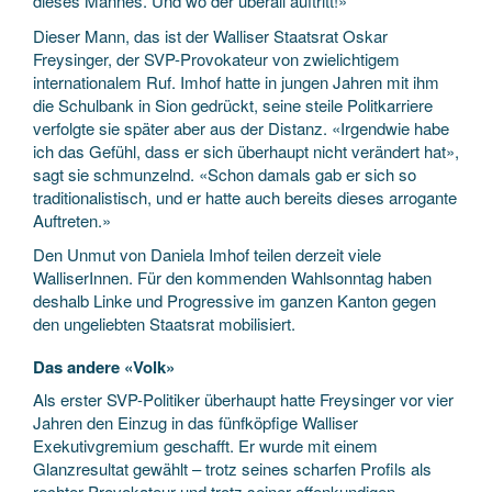
dieses Mannes. Und wo der überall auftritt!»
Dieser Mann, das ist der Walliser Staatsrat Oskar
Freysinger, der SVP-Provokateur von zwielichtigem
internationalem Ruf. Imhof hatte in jungen Jahren mit ihm
die Schulbank in Sion gedrückt, seine steile Politkarriere
verfolgte sie später aber aus der Distanz. «Irgendwie habe
ich das Gefühl, dass er sich überhaupt nicht verändert hat»,
sagt sie schmunzelnd. «Schon damals gab er sich so
traditionalistisch, und er hatte auch bereits dieses arrogante
Auftreten.»
Den Unmut von Daniela Imhof teilen derzeit viele
WalliserInnen. Für den kommenden Wahlsonntag haben
deshalb Linke und Progressive im ganzen Kanton gegen
den ungeliebten Staatsrat mobilisiert.
Das andere «Volk»
Als erster SVP-Politiker überhaupt hatte Freysinger vor vier
Jahren den Einzug in das fünfköpfige Walliser
Exekutivgremium geschafft. Er wurde mit einem
Glanzresultat gewählt – trotz seines scharfen Profils als
rechter Provokateur und trotz seiner offenkundigen