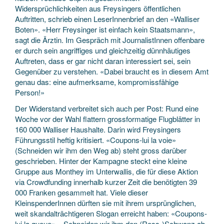
Widersprüchlichkeiten aus Freysingers öffentlichen
Auftritten, schrieb einen LeserInnenbrief an den «Walliser
Boten». «Herr Freysinger ist einfach kein Staatsmann»,
sagt die Ärztin. Im Gespräch mit JournalistInnen offenbare
er durch sein angriffiges und gleichzeitig dünnhäutiges
Auftreten, dass er gar nicht daran interessiert sei, sein
Gegenüber zu verstehen. «Dabei braucht es in diesem Amt
genau das: eine aufmerksame, kompromissfähige
Person!»
Der Widerstand verbreitet sich auch per Post: Rund eine
Woche vor der Wahl flattern grossformatige Flugblätter in
160 000 Walliser Haushalte. Darin wird Freysingers
Führungsstil heftig kritisiert. «Coupons-lui la voie»
(Schneiden wir ihm den Weg ab) steht gross darüber
geschrieben. Hinter der Kampagne steckt eine kleine
Gruppe aus Monthey im Unterwallis, die für diese Aktion
via Crowdfunding innerhalb kurzer Zeit die benötigten 39
000 Franken gesammelt hat. Viele dieser
KleinspenderInnen dürften sie mit ihrem ursprünglichen,
weit skandalträchtigeren Slogan erreicht haben: «Coupons-
lui la queue» – Schneiden wir ihm den (Ross-)Schwanz ab.