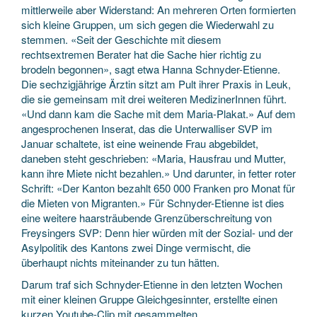
mittlerweile aber Widerstand: An mehreren Orten formierten
sich kleine Gruppen, um sich gegen die Wiederwahl zu
stemmen. «Seit der Geschichte mit diesem
rechtsextremen Berater hat die Sache hier richtig zu
brodeln begonnen», sagt etwa Hanna Schnyder-Etienne.
Die sechzigjährige Ärztin sitzt am Pult ihrer Praxis in Leuk,
die sie gemeinsam mit drei weiteren MedizinerInnen führt.
«Und dann kam die Sache mit dem Maria-Plakat.» Auf dem
angesprochenen Inserat, das die Unterwalliser SVP im
Januar schaltete, ist eine weinende Frau abgebildet,
daneben steht geschrieben: «Maria, Hausfrau und Mutter,
kann ihre Miete nicht bezahlen.» Und darunter, in fetter roter
Schrift: «Der Kanton bezahlt 650 000 Franken pro Monat für
die Mieten von Migranten.» Für Schnyder-Etienne ist dies
eine weitere haarsträubende Grenzüberschreitung von
Freysingers SVP: Denn hier würden mit der Sozial- und der
Asylpolitik des Kantons zwei Dinge vermischt, die
überhaupt nichts miteinander zu tun hätten.
Darum traf sich Schnyder-Etienne in den letzten Wochen
mit einer kleinen Gruppe Gleichgesinnter, erstellte einen
kurzen Youtube-Clip mit gesammelten