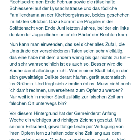
Rechtsextremen Ende Februar sowie die rätselhafte
Schiesserei auf der Lyssachstrasse und das tödliche
Familiendrama an der Kirchbergstrasse, beides geschehen
im letzten Oktober. Dazu kommt die Prügelei in der
Solättenacht von Ende Juni letzten Jahres, bei der ein links
denkender Jugendlicher unter die Räder der Rechten kam.
Nun kann man einwenden, das sei sicher alles Zufall, die
Umstände der verschiedenen Taten seien sehr vielfältig,
das eine habe mit dem andern wenig bis gar nichts zu tun –
und sehr wahrscheinlich ist es auch so. Besser wird die
Sache damit allerdings nicht. Wer in einer Stadt lebt, in der
sich gewalttätige Delikte derart häufen, gerät automatisch
ins Grübeln. Und fragt sich ziemlich ratlos: Muss nicht auch
ich damit rechnen, unversehens zum Opfer zu werden?
Nur weil ich in meiner Stadt zufällig zur falschen Zeit am
falschen Ort unterwegs bin?
Vor diesem Hintergrund hat der Gemeinderat Anfang
Woche ein wichtiges und richtiges Zeichen gesetzt. Mit
seinem Entscheid, gewalttätige Leute per Verfügung von
ihren Opfern fern zu halten oder eine Zeit lang aus dem
einen oder anderen Quartier zu verbannen, macht er klar: