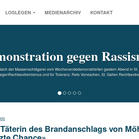
LOSLEGEN
MEDIENARCHIV
KONTAKT
s
onstration gegen Rassi
/ Nach der Massenschlägerei vom Wochenendedemonstrierten gestern Abend in St.
egenRechtsextremismus und für Toleranz. Reto Voneschen, St. Gallen Rechtsextre.
000
 Täterin des Brandanschlags von Möhl
tzte Chance»