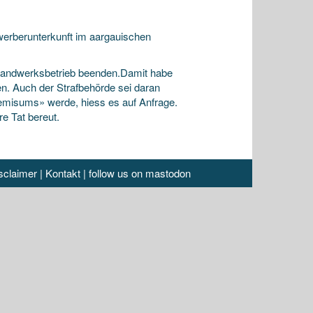
werberunterkunft im aargauischen
Handwerksbetrieb beenden.Damit habe
en. Auch der Strafbehörde sei daran
tremisums» werde, hiess es auf Anfrage.
e Tat bereut.
sclaimer
|
Kontakt
|
follow us on mastodon