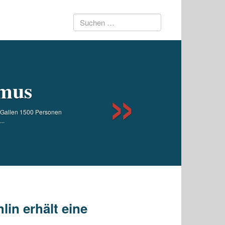
Suchen
Next
nach:
smus
 Gallen 1500 Personen
..
in erhält eine