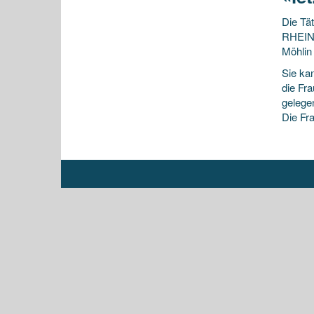
Die Tä
RHEINF
Möhlin 
Sie ka
die Fr
gelege
Die Fr