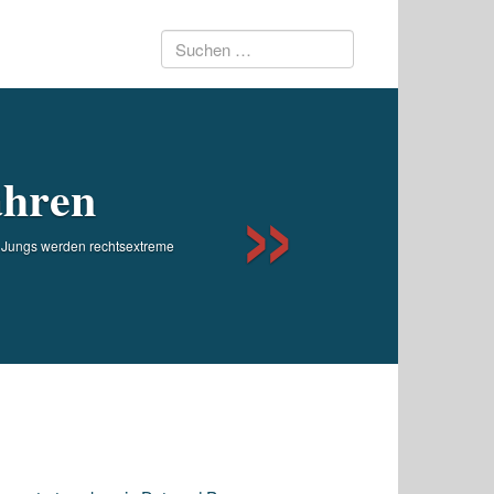
Suchen
Next
nach:
ähren
n Jungs werden rechtsextreme