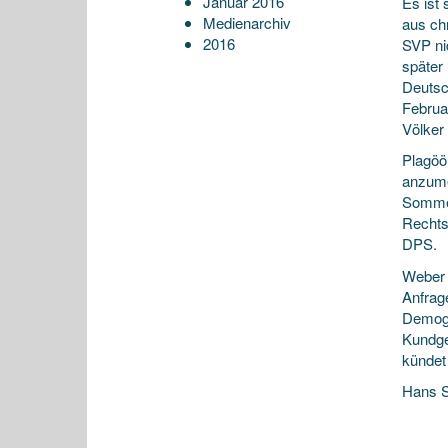
Januar 2016
Es ist
Medienarchiv
aus chr
2016
SVP nic
später
Deutsch
Februar
Völker
Plagöö
anzume
Sommer
Rechts
DPS.
Weber w
Anfrag
Demoge
Kundge
kündet
Hans 