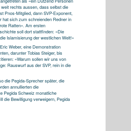
 angetreten als «ein Dutzend Personen
 weit rechts aussen, dass selbst die
inst Pnos-Mitglied, dann SVP-Exponent,
r hat sich zum schreienden Redner in
«rote Ratten». Am ersten
hichte soll dort stattfinden: «Die
die Islamisierung der westlichen Welt!»
 Eric Weber, eine Demonstration
n, darunter Tobias Steiger, bis
tieren: «Warum sollen wir uns von
e: Rauswurf aus der SVP, rein in die
so die Pegida-Sprecher später, die
den annullierten die
e Pegida Schweiz monatliche
l die Bewilligung verweigern, Pegida