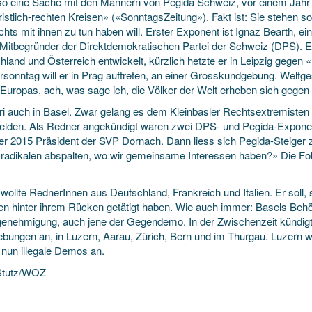
 so eine Sache mit den Männern von Pegida Schweiz, vor einem Jahr
istlich-rechten Kreisen» («SonntagsZeitung»). Fakt ist: Sie stehen so
hts mit ihnen zu tun haben will. Erster Exponent ist Ignaz Bearth, e
 Mitbegründer der Direktdemokratischen Partei der Schweiz (DPS). E
land und Österreich entwickelt, kürzlich hetzte er in Leipzig gegen 
sonntag will er in Prag auftreten, an einer Grosskundgebung. Weltgesc
 Europas, ach, was sage ich, die Völker der Welt erheben sich gegen 
ri auch in Basel. Zwar gelang es dem Kleinbasler Rechtsextremisten
lden. Als Redner angekündigt waren zwei DPS- und Pegida-Exponente
 2015 Präsident der SVP Dornach. Dann liess sich Pegida-Steiger zi
radikalen abspalten, wo wir gemeinsame Interessen haben?» Die Folg
ollte RednerInnen aus Deutschland, Frankreich und Italien. Er soll, 
en hinter ihrem Rücken getätigt haben. Wie auch immer: Basels Behör
nehmigung, auch jene der Gegendemo. In der Zwischenzeit kündigt
bungen an, in Luzern, Aarau, Zürich, Bern und im Thurgau. Luzern wil
 nun illegale Demos an.
Stutz/WOZ