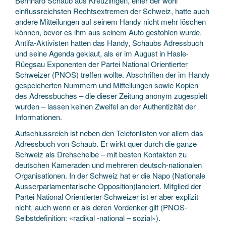
Bernhard Schaub aus Kreuzlingen, einer der wohl
einflussreichsten Rechtsextremen der Schweiz, hatte auch
andere Mitteilungen auf seinem Handy nicht mehr löschen
können, bevor es ihm aus seinem Auto gestohlen wurde.
Antifa-Aktivisten hatten das Handy, Schaubs Adressbuch
und seine Agenda geklaut, als er im August in Hasle-
Rüegsau Exponenten der Partei National Orientierter
Schweizer (PNOS) treffen wollte. Abschriften der im Handy
gespeicherten Nummern und Mitteilungen sowie Kopien
des Adressbuches – die dieser Zeitung anonym zugespielt
wurden – lassen keinen Zweifel an der Authentizität der
Informationen.
Aufschlussreich ist neben den Telefonlisten vor allem das
Adressbuch von Schaub. Er wirkt quer durch die ganze
Schweiz als Drehscheibe – mit besten Kontakten zu
deutschen Kameraden und mehreren deutsch-nationalen
Organisationen. In der Schweiz hat er die Napo (Nationale
Ausserparlamentarische Opposition)lanciert. Mitglied der
Partei National Orientierter Schweizer ist er aber explizit
nicht, auch wenn er als deren Vordenker gilt (PNOS-
Selbstdefinition: «radikal -national – sozial»).