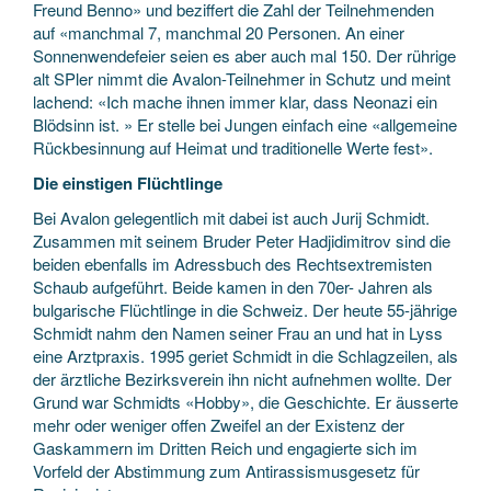
Freund Benno» und beziffert die Zahl der Teilnehmenden
auf «manchmal 7, manchmal 20 Personen. An einer
Sonnenwendefeier seien es aber auch mal 150. Der rührige
alt SPler nimmt die Avalon-Teilnehmer in Schutz und meint
lachend: «Ich mache ihnen immer klar, dass Neonazi ein
Blödsinn ist. » Er stelle bei Jungen einfach eine «allgemeine
Rückbesinnung auf Heimat und traditionelle Werte fest».
Die einstigen Flüchtlinge
Bei Avalon gelegentlich mit dabei ist auch Jurij Schmidt.
Zusammen mit seinem Bruder Peter Hadjidimitrov sind die
beiden ebenfalls im Adressbuch des Rechtsextremisten
Schaub aufgeführt. Beide kamen in den 70er- Jahren als
bulgarische Flüchtlinge in die Schweiz. Der heute 55-jährige
Schmidt nahm den Namen seiner Frau an und hat in Lyss
eine Arztpraxis. 1995 geriet Schmidt in die Schlagzeilen, als
der ärztliche Bezirksverein ihn nicht aufnehmen wollte. Der
Grund war Schmidts «Hobby», die Geschichte. Er äusserte
mehr oder weniger offen Zweifel an der Existenz der
Gaskammern im Dritten Reich und engagierte sich im
Vorfeld der Abstimmung zum Antirassismusgesetz für