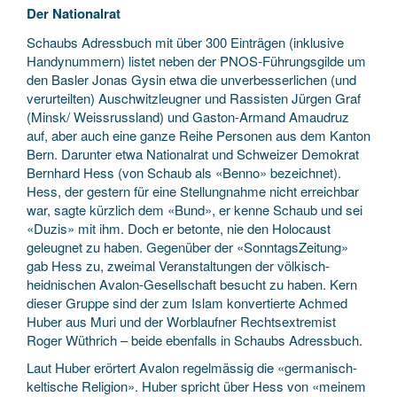
Der Nationalrat
Schaubs Adressbuch mit über 300 Einträgen (inklusive
Handynummern) listet neben der PNOS-Führungsgilde um
den Basler Jonas Gysin etwa die unverbesserlichen (und
verurteilten) Auschwitzleugner und Rassisten Jürgen Graf
(Minsk/ Weissrussland) und Gaston-Armand Amaudruz
auf, aber auch eine ganze Reihe Personen aus dem Kanton
Bern. Darunter etwa Nationalrat und Schweizer Demokrat
Bernhard Hess (von Schaub als «Benno» bezeichnet).
Hess, der gestern für eine Stellungnahme nicht erreichbar
war, sagte kürzlich dem «Bund», er kenne Schaub und sei
«Duzis» mit ihm. Doch er betonte, nie den Holocaust
geleugnet zu haben. Gegenüber der «SonntagsZeitung»
gab Hess zu, zweimal Veranstaltungen der völkisch-
heidnischen Avalon-Gesellschaft besucht zu haben. Kern
dieser Gruppe sind der zum Islam konvertierte Achmed
Huber aus Muri und der Worblaufner Rechtsextremist
Roger Wüthrich – beide ebenfalls in Schaubs Adressbuch.
Laut Huber erörtert Avalon regelmässig die «germanisch-
keltische Religion». Huber spricht über Hess von «meinem