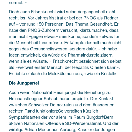
normal. »
Doch auch Frischknecht wird seine Vergangenheit nicht
recht los. Vor Jahresfrist trat er bei der PNOS als Redner
auf – vor rund 150 Personen. Das Thema:Gesundheit. Er
habe den PNOS-Zuhörern versucht, klarzumachen, dass
man nicht «gegen etwas» sein könne, sondern «etwas für
die Menschheit tun» müsse. Er kämpfe deshalb auch nicht
gegen das Gesundheitswesen, sondern dafür. «Ich habe
Ideen entwickelt, da würde die Pharmaindustrie zittern,
wenn sie es wüsste. » Frischknecht bezeichnet sich selbst
als «weltweit erster Mensch, der Hepatitis C heilen kann».
Er richte einfach die Moleküle neu aus, «wie ein Kristall».
Die Jungpartei
Auch wenn Nationalrat Hess jüngst die Beziehung zu
Holocaustleugner Schaub herunterspielte. Der Kontakt
zwischen Schweizer Demokraten und dem äussersten
rechten Rand funktioniert:So verteilten kürzlich
Sympathisanten der vor allem im Raum Burgdorf/Bern
aktiven Nationalen Offensive SD-Werbematerial. Und der
wirblige Adrian Moser aus Aarberg, Kassier der Jungen