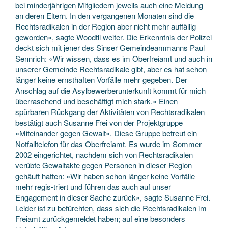
bei minderjährigen Mitgliedern jeweils auch eine Meldung
an deren Eltern. In den vergangenen Monaten sind die
Rechtsradikalen in der Region aber nicht mehr auffällig
geworden», sagte Woodtli weiter. Die Erkenntnis der Polizei
deckt sich mit jener des Sinser Gemeindeammanns Paul
Sennrich: «Wir wissen, dass es im Oberfreiamt und auch in
unserer Gemeinde Rechtsradikale gibt, aber es hat schon
länger keine ernsthaften Vorfälle mehr gegeben. Der
Anschlag auf die Asylbewerberunterkunft kommt für mich
überraschend und beschäftigt mich stark.» Einen
spürbaren Rückgang der Aktivitäten von Rechtsradikalen
bestätigt auch Susanne Frei von der Projektgruppe
«Miteinander gegen Gewalt». Diese Gruppe betreut ein
Notfalltelefon für das Oberfreiamt. Es wurde im Sommer
2002 eingerichtet, nachdem sich von Rechtsradikalen
verübte Gewaltakte gegen Personen in dieser Region
gehäuft hatten: «Wir haben schon länger keine Vorfälle
mehr regis-triert und führen das auch auf unser
Engagement in dieser Sache zurück», sagte Susanne Frei.
Leider ist zu befürchten, dass sich die Rechtsradikalen im
Freiamt zurückgemeldet haben; auf eine besonders