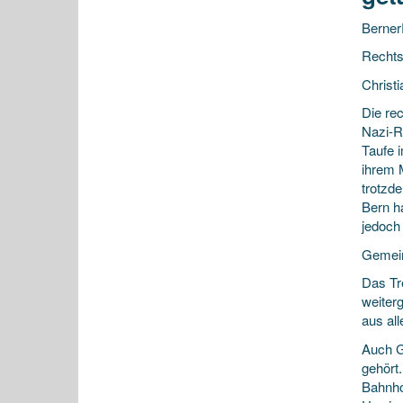
Berne
Rechts
Christi
Die re
Nazi-R
Taufe 
ihrem M
trotzd
Bern h
jedoch 
Gemein
Das Tre
weiter
aus al
Auch G
gehört
Bahnho