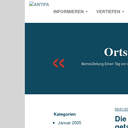
INFORMIEREN
VERTIEFEN
Previou
Orts
BernerZeitung Einen Tag vor
05/01/2
Kategorien
Die
Januar 2005
get