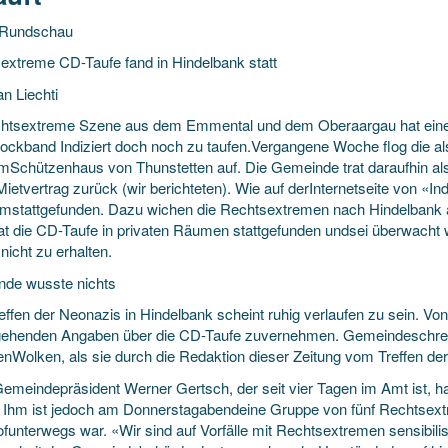
rRundschau
extreme CD-Taufe fand in Hindelbank statt
an Liechti
chtsextreme Szene aus dem Emmental und dem Oberaargau hat ein
ockband Indiziert doch noch zu taufen.Vergangene Woche flog die a
imSchützenhaus von Thunstetten auf. Die Gemeinde trat daraufhin a
ietvertrag zurück (wir berichteten). Wie auf derInternetseite von «Ind
emstattgefunden. Dazu wichen die Rechtsextremen nach Hindelbank 
at die CD-Taufe in privaten Räumen stattgefunden undsei überwacht
nicht zu erhalten.
de wusste nichts
ffen der Neonazis in Hindelbank scheint ruhig verlaufen zu sein. Vono
gehenden Angaben über die CD-Taufe zuvernehmen. Gemeindeschreibe
lenWolken, als sie durch die Redaktion dieser Zeitung vom Treffen de
emeindepräsident Werner Gertsch, der seit vier Tagen im Amt ist, ha
. Ihm ist jedoch am Donnerstagabendeine Gruppe von fünf Rechtsextr
funterwegs war. «Wir sind auf Vorfälle mit Rechtsextremen sensibilis