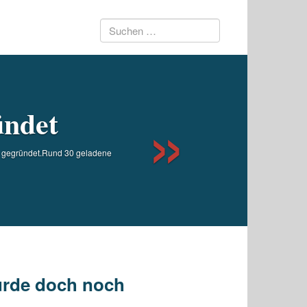
Suchen
Next
nach:
ündet
g gegründet.Rund 30 geladene
urde doch noch