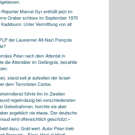
eigelassen.
eporter Marcel Gyr enthüllt jetzt im
erre Graber schloss im September 1970
Kaddoumi. Unter Vermittlung von alt
PFLP der Lausanner Alt-Nazi François
te?
gemäss Péan nach dem Attentat in
 die Attentäter im Gefängnis, bezahlte
ben.
stand seit je aufseiten der Israel-
der dem Terroristen Carlos.
eheimdienst führte ihn im Zweiten
freund regelmässig bei verschiedensten
bei Geiselnahmen, horchte sie aber
 aber angeblich nie etwas. Der deutsche
ud wird offensichtlich geschützt.»
Geld dazu, Gold wert. Autor Péan trieb
ch François». Einer, Hani al-Hindi,