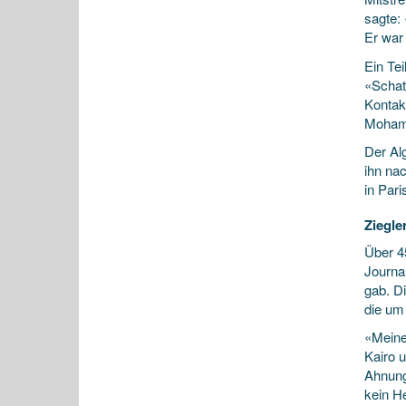
sagte: 
Er war 
Ein Te
«Schat
Kontak
Mohamm
Der Al
ihn na
in Pari
Ziegle
Über 4
Journa
gab. D
die um
«Meine
Kairo 
Ahnung
kein H