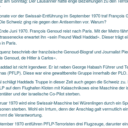
z am Sonntag: Der Lausanner hatte enge Beziehungen zu den Terrorche
r
onate vor der Swissair-Entführung im September 1970 traf François G
 Die Schweiz ging nie gegen den Antisemiten vor. Warum?
Ende Juni 1970. François Genoud reist nach Paris. Mit der Metro fährt 
Strassenecke erwartet ihn «sein Freund Wadi Haddad». Dieser trägt ei
in Paris.
quenz beschrieb der französische Genoud-Biograf und Journalist Pie
is Genoud, de Hitler à Carlos».
addad ist nicht irgendwer. Er ist neben George Habash Führer und Ter
inas (PFLP). Diese war eine gewaltbereite Gruppe innerhalb der PLO.
l schlägt Haddads Truppe in dieser Zeit auch gegen die Schweiz zu. I
LP auf dem Flughafen Kloten mit Kalaschnikows eine Maschine der isr
entäter und der israelische Co-Pilot sterben.
ruar 1970 wird eine Swissair-Maschine bei Würenlingen durch ein Sp
sonen sterben. Wohl ein Irrtum, denn der Anschlag galt vermutlich e
mmt die Verantwortung.
tember 1970 entführen PFLP-Terroristen drei Flugzeuge, darunter ei