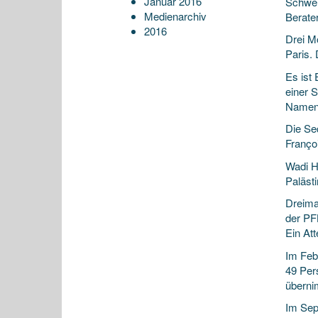
Januar 2016
Schwei
Medienarchiv
Berate
2016
Drei M
Paris.
Es ist 
einer 
Namen 
Die Se
Franço
Wadi H
Paläst
Dreima
der PF
Ein Att
Im Feb
49 Per
überni
Im Sep