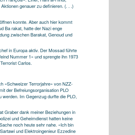
Aktionen genauer zu definieren. (. . .)
röffnen konnte. Aber auch hier kommt
d Ba rakat, hatte der Nazi enge
bindung zwischen Barakat, Genoud und
chef in Europa aktiv. Der Mossad führte
sfeind Nummer 1» und sprengte ihn 1973
Terrorist Carlos.
uch «Schweizer Terrorjahre» von NZZ-
 mit der Befreiungsorganisation PLO
 zu werden. Im Gegenzug durfte die PLO,
srat Graber dank meiner Beziehungen in
olizei und Geheimdienst hatten keine
ache noch heute sehr nahe. «Ich bin
 Sartawi und Elektroingenieur Ezzedine