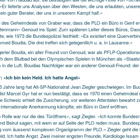
«Er lieferte uns Analysen über den Westen, die uns erlaubten, unsere 
ein guter Berater, der uns in unserem Kampf half.»
il des Geheimdeals von Graber war, dass die PLO ein Büro in Genf e
tenmann» Genoud ins Spiel: Zum späteren Leiter dieses Büros, Daou
te, wie 1973 die Bundespolizei festhielt: «Es existiert eine Querver
ed Boudia. Die drei treffen sich gelegentlich u. a. in Lausanne.»
gerier Boudia, ein alter Freund von Genoud, war als PFLP-Operations
ch dem Blutbad bei den Olympischen Spielen in München als «Staat
s in die Luft. Boudias Nachfolger war ein anderer Genoud-Freund: der 
r: «Ich bin kein Held. Ich hatte Angst»
5 Jahre lang hat Alt-SP-Nationalrat Jean Ziegler geschwiegen. Im B
list Marcel Gyr hat er nun bestätigt, dass es 1970 einen Geheimdeal
ie Schweiz erhielt die Zusicherung, vor weiteren Attentaten bewahrt
 internationale Anerkennung kämpfte, ein Büro in Genf eröffnen.
 Rolle war nur die des Türöffners», sagt Ziegler. «Ich konnte Bunde
und Beirut sagen, mit wem er auf Seite der PLO reden muss. Bundesp
 vom äusserst komplexen Organigramm der PLO.» Ziegler geht die S
eld. Ich hatte Angst. Zwei meiner engsten Freunde, Kardiologe Issam