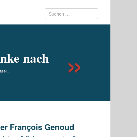
Suchen
Next
nach:
inke nach
sel...
ier François Genoud