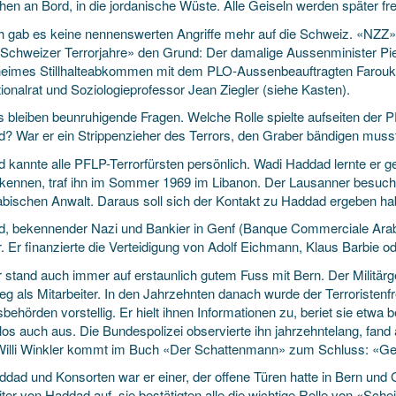
en an Bord, in die jordanische Wüste. Alle Geiseln werden später fr
 gab es keine nennenswerten Angriffe mehr auf die Schweiz. «NZZ»-R
Schweizer Terrorjahre» den Grund: Der damalige Aussenminister Pi
heimes Stillhalteabkommen mit dem PLO-Aussenbeauftragten Farouk 
ionalrat und Soziologieprofessor Jean Ziegler (siehe Kasten).
s bleiben beunruhigende Fragen. Welche Rolle spielte aufseiten der 
? War er ein Strippenzieher des Terrors, den Graber bändigen muss
 kannte alle PFLP-Terrorfürsten persönlich. Wadi Haddad lernte er 
 kennen, traf ihn im Sommer 1969 im Libanon. Der Lausanner besuchte
abischen Anwalt. Daraus soll sich der Kontakt zu Haddad ergeben ha
, bekennender Nazi und Bankier in Genf (Banque Commerciale Arabe), 
. Er finanzierte die Verteidigung von Adolf Eichmann, Klaus Barbie o
r stand auch immer auf erstaunlich gutem Fuss mit Bern. Der Militärg
ieg als Mitarbeiter. In den Jahrzehnten danach wurde der Terroristen
ehörden vorstellig. Er hielt ihnen Informationen zu, beriet sie etwa 
los auch aus. Die Bundespolizei observierte ihn jahrzehntelang, fand
Willi Winkler kommt im Buch «Der Schattenmann» zum Schluss: «Geno
ddad und Konsorten war er einer, der offene Türen hatte in Bern und 
iter von Haddad auf, sie bestätigten alle die wichtige Rolle von «Schei