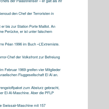
fs der Palästinenser – er galt als ihr
enoud den Chef der Terroristen in
er bis zur Station Porte Maillot. An
ne Perücke, er ist unter falschem
rre Péan 1996 im Buch «L’Extremiste.
ror-Chef der Volksfront zur Befreiung
m Februar 1969 greifen vier Mitglieder
aelischen Fluggesellschaft El Al an.
rengstoffpaket zum Absturz gebracht,
iner El-Al-Maschine. Aber die PFLP
ne Swissair-Maschine mit 157