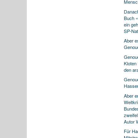
Mensch
Danach
Buch «
ein ge
SP-Nat
Aber e
Genoud
Genoud
Kloten
den ar
Genoud
Hasser
Aber e
Weltkr
Bundesb
zweifel
Autor 
Für Ha
Mitstre