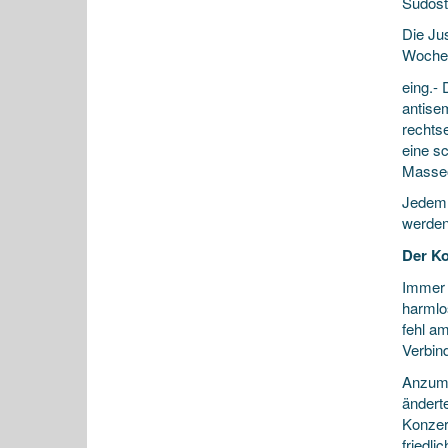
Südos
Die Ju
Wochen
eing.-
antise
rechts
eine s
Masseo
Jedem 
werden
Der Ko
Immer 
harmlo
fehl a
Verbin
Anzume
änderte
Konzer
friedl