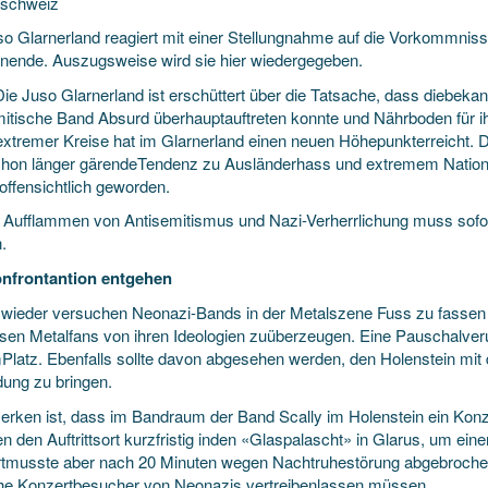
tschweiz
so Glarnerland reagiert mit einer Stellungnahme auf die Vorkommnis
ende. Auszugsweise wird sie hier wiedergegeben.
 Die Juso Glarnerland ist erschüttert über die Tatsache, dass diebek
mitische Band Absurd überhauptauftreten konnte und Nährboden für ihr
extremer Kreise hat im Glarnerland einen neuen Höhepunkterreicht. D
chon länger gärendeTendenz zu Ausländerhass und extremem National
ffensichtlich geworden.
Aufflammen von Antisemitismus und Nazi-Verherrlichung muss sofor
.
nfrontantion entgehen
wieder versuchen Neonazi-Bands in der Metalszene Fuss zu fassen u
sen Metalfans von ihren Ideologien zuüberzeugen. Eine Pauschalverur
mPlatz. Ebenfalls sollte davon abgesehen werden, den Holenstein mi
dung zu bringen.
rken ist, dass im Bandraum der Band Scally im Holenstein ein Konz
n den Auftrittsort kurzfristig inden «Glaspalascht» in Glarus, um ein
tmusste aber nach 20 Minuten wegen Nachtruhestörung abgebrochen w
iche Konzertbesucher von Neonazis vertreibenlassen müssen.