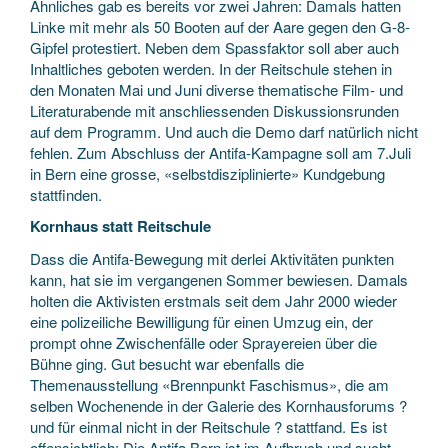
Ähnliches gab es bereits vor zwei Jahren: Damals hatten
Linke mit mehr als 50 Booten auf der Aare gegen den G-8-
Gipfel protestiert. Neben dem Spassfaktor soll aber auch
Inhaltliches geboten werden. In der Reitschule stehen in
den Monaten Mai und Juni diverse thematische Film- und
Literaturabende mit anschliessenden Diskussionsrunden
auf dem Programm. Und auch die Demo darf natürlich nicht
fehlen. Zum Abschluss der Antifa-Kampagne soll am 7.Juli
in Bern eine grosse, «selbstdisziplinierte» Kundgebung
stattfinden.
Kornhaus statt Reitschule
Dass die Antifa-Bewegung mit derlei Aktivitäten punkten
kann, hat sie im vergangenen Sommer bewiesen. Damals
holten die Aktivisten erstmals seit dem Jahr 2000 wieder
eine polizeiliche Bewilligung für einen Umzug ein, der
prompt ohne Zwischenfälle oder Sprayereien über die
Bühne ging. Gut besucht war ebenfalls die
Themenausstellung «Brennpunkt Faschismus», die am
selben Wochenende in der Galerie des Kornhausforums ?
und für einmal nicht in der Reitschule ? stattfand. Es ist
offensichtlich: Die Antifa Bern ist im Aufbruch und sucht