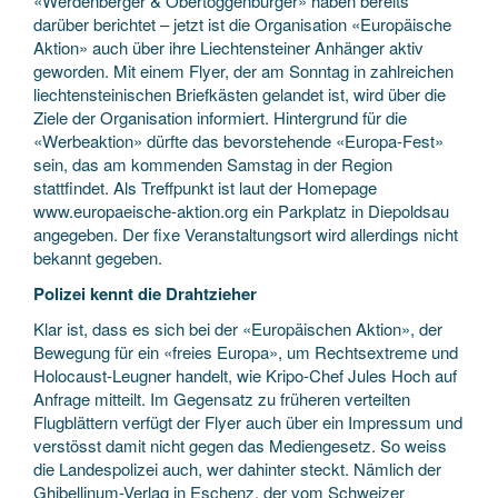
«Werdenberger & Obertoggenburger» haben bereits
darüber berichtet – jetzt ist die Organisation «Europäische
Aktion» auch über ihre Liechtensteiner Anhänger aktiv
geworden. Mit einem Flyer, der am Sonntag in zahlreichen
liechtensteinischen Briefkästen gelandet ist, wird über die
Ziele der Organisation informiert. Hintergrund für die
«Werbeaktion» dürfte das bevorstehende «Europa-Fest»
sein, das am kommenden Samstag in der Region
stattfindet. Als Treffpunkt ist laut der Homepage
www.europaeische-aktion.org ein Parkplatz in Diepoldsau
angegeben. Der fixe Veranstaltungsort wird allerdings nicht
bekannt gegeben.
Polizei kennt die Drahtzieher
Klar ist, dass es sich bei der «Europäischen Aktion», der
Bewegung für ein «freies Europa», um Rechtsextreme und
Holocaust-Leugner handelt, wie Kripo-Chef Jules Hoch auf
Anfrage mitteilt. Im Gegensatz zu früheren verteilten
Flugblättern verfügt der Flyer auch über ein Impressum und
verstösst damit nicht gegen das Mediengesetz. So weiss
die Landespolizei auch, wer dahinter steckt. Nämlich der
Ghibellinum-Verlag in Eschenz, der vom Schweizer