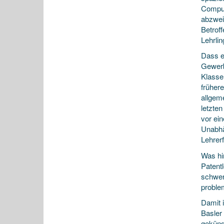
Comput
abzweig
Betrof
Lehrlin
Dass es
Gewerb
Klasse
früher
allgem
letzte
vor ei
Unabhä
Lehrer
Was hi
Patent
schwer
proble
Damit 
Basler
gekündi