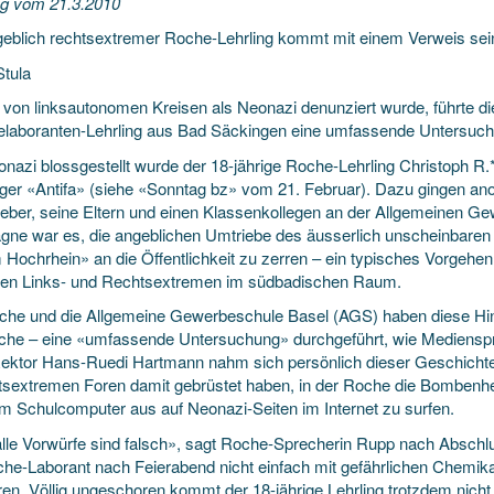
g vom 21.3.2010
geblich rechtsextremer Roche-Lehrling kommt mit einem Verweis sei
Stula
r von linksautonomen Kreisen als Neonazi denunziert wurde, führte d
laboranten-Lehrling aus Bad Säckingen eine umfassende Untersuch
onazi blossgestellt wurde der 18-jährige Roche-Lehrling Christoph R.
rger «Antifa» (siehe «Sonntag bz» vom 21. Februar). Dazu gingen a
geber, seine Eltern und einen Klassenkollegen an der Allgemeinen Gew
ne war es, die angeblichen Umtriebe des äusserlich unscheinbaren
Hochrhein» an die Öffentlichkeit zu zerren – ein typisches Vorgehen 
en Links- und Rechtsextremen im südbadischen Raum.
che und die Allgemeine Gewerbeschule Basel (AGS) haben diese Hi
che – eine «umfassende Untersuchung» durchgeführt, wie Medienspr
ktor Hans-Ruedi Hartmann nahm sich persönlich dieser Geschichte an
htsextremen Foren damit gebrüstet haben, in der Roche die Bombenhe
m Schulcomputer aus auf Neonazi-Seiten im Internet zu surfen.
alle Vorwürfe sind falsch», sagt Roche-Sprecherin Rupp nach Absc
che-Laborant nach Feierabend nicht einfach mit gefährlichen Chemik
ren. Völlig ungeschoren kommt der 18-jährige Lehrling trotzdem nich