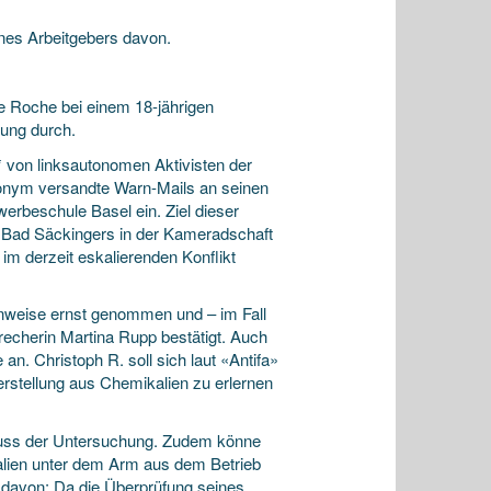
nes Arbeitgebers davon.
ie Roche bei einem 18-jährigen
ung durch.
* von linksautonomen Aktivisten der
nonym versandte Warn-Mails an seinen
erbeschule Basel ein. Ziel dieser
 Bad Säckingers in der Kameradschaft
im derzeit eskalierenden Konflikt
nweise ernst genommen und – im Fall
echerin Martina Rupp bestätigt. Auch
. Christoph R. soll sich laut «Antifa»
rstellung aus Chemikalien zu erlernen
hluss der Untersuchung. Zudem könne
alien unter dem Arm aus dem Betrieb
t davon: Da die Überprüfung seines