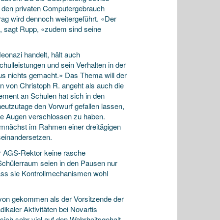
ür den privaten Computergebrauch
trag wird dennoch weitergeführt. «Der
», sagt Rupp, «zudem sind seine
Neonazi handelt, hält auch
ulleistungen und sein Verhalten in der
aus nichts gemacht.» Das Thema will der
n von Christoph R. angeht als auch die
ment an Schulen hat sich in den
eutzutage den Vorwurf gefallen lassen,
die Augen verschlossen zu haben.
emnächst im Rahmen einer dreitägigen
seinandersetzen.
er AGS-Rektor keine rasche
Schülerraum seien in den Pausen nur
 dass sie Kontrollmechanismen wohl
davon gekommen als der Vorsitzende der
kaler Aktivitäten bei Novartis
sich sehr viel auf den Wahrheitsgehalt