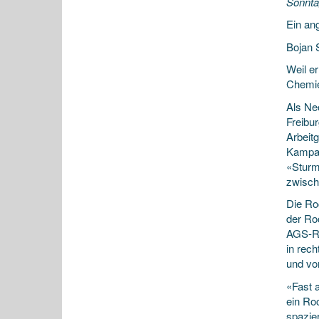
Sonnta
Ein an
Bojan 
Weil e
Chemie
Als Ne
Freibu
Arbeit
Kampag
«Sturm 
zwisch
Die Ro
der Ro
AGS-Re
in rec
und vo
«Fast 
ein Ro
spazie