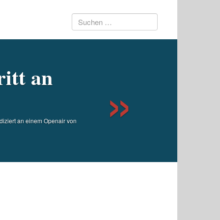
Suchen
Next
nach:
itt an
iziert an einem Openair von