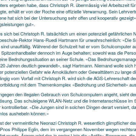
ers ergeben habe, dass Christoph R. übermässig viel Arbeitszeit f
te, erhält er von der Roche eine offizielle Verwarnung. Sein Lehrver
fene hat sich bei der Untersuchung sehr offen und kooperativ gezeigt
gsleistungen gut».
 sich bei Christoph R. tatsächlich um einen potenziell gefährlichen 
eschule-Rektor Hans-Ruedi Hartmann für unwahrscheinlich: «Die Sch
 sind unauffällig. Während der Schulzeit hat er vom Schulcomputer 
e Spitzenhandballer dennoch im Auge behalten; sowohl was die Perso
eine Bedrohungssituation an seiner Schule. «Das Bedrohungsmanage
n 20 Jahren deutlich gewandelt», sagt Hartmann. Niemand wolle sich h
ner potenziellen Gefahr wie Amokläufern oder Gewalttätern zu lange 
ngig vom Vorfall mit Christoph R. wird sich die AGS-Lehrerschaft d
fortbildung mit dem Themenkomplex «Bedrohung und Sicherheit» au
ngegen den illegalen Gebrauch von Schulcomputern angeht, sieht d
lösung. Das schuleigene WLAN-Netz und die Internetanschlüsse im 
 kontrollierbar. «Die Jungen sind in solchen Dingen derart versiert,
mlos aushebeln können.»
ist der vermeintliche Neonazi Christoph R. wesentlich glimpflicher 
 Pnos Philippe Eglin, dem im vergangenen November wegen rechtsradi
gt wurde. Ärgern wird das in erster Linie die «Antifa»-Bewegung, die 