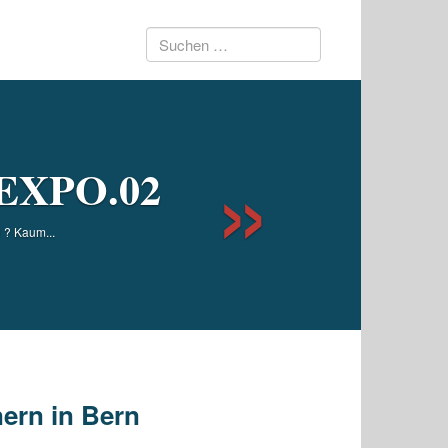
Suchen
Next
nach:
r EXPO.02
? Kaum...
ern in Bern