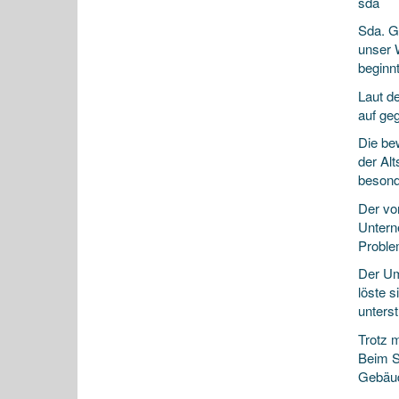
sda
Sda. G
unser 
beginn
Laut
de
auf ge
Die be
der Al
besond
Der vo
Untern
Proble
Der Um
löste 
unters
Trotz 
Beim S
Gebäud