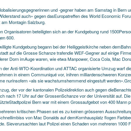
lobalisierungsgegnerinnen und -gegner haben am Samstag in Bern u
Widerstand auch» gegen dasEuropatreffen des World Economic Foru
t am Montagin Salzburg.
n Organisatoren beteiligten sich an der Kundgebung rund 1500Persone
gen 600.
willigte Kundgebung begann bei der Heiliggeistkirche neben demBahn
tstadt auf die Grosse Schanze trafendie WEF-Gegner auf einige Firm
erer Dorn imAuge waren, wie etwa Manpower, Coca Cola, Mac Dona
n der Anti-WTO-Koordination und ATTAC organisierte Umzug warf dies
ehmen in einem Communiqué vor, inihren milliardenschweren Konzern
me nurinsofern «als sie wachstumshemmend eingestuft werden».Gros
zug, der vor der kantonalen Polizeidirektion auch gegen dieBenachtei
sich nach 17 Uhr auf der GrossenSchanze vor der Universität auf. Die
tützteStadtpolizei Bern war mit einem Grossaufgebot von 400 Mann p
mehreren kritischen Phasen sei es zu keinen grösseren Ausschreitung
chnellimbiss von Mac Donalds auf demKornhausplatz flogen Farbbeu
e. Sieverursachten laut Polizei einen Schaden von mehreren 1000 F