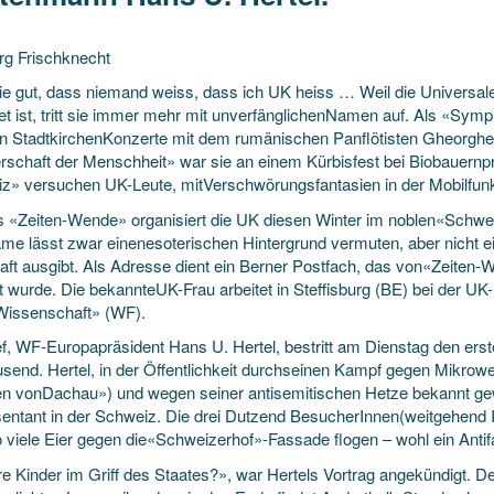
rg Frischknecht
ie gut, dass niemand weiss, dass ich UK heiss … Weil die Universa
et ist, tritt sie immer mehr mit unverfänglichenNamen auf. Als «Symp
n StadtkirchenKonzerte
mit dem rumänischen Panflötisten Gheorghe 
rschaft der Menschheit» war sie an einem Kürbisfest bei Biobauernpr
z» versuchen UK-Leute, mitVerschwörungsfantasien in der Mobilfunk
s «Zeiten-Wende» organisiert die UK diesen Winter im noblen«Schwei
me lässt zwar einenesoterischen Hintergrund vermuten, aber nicht ei
aft ausgibt. Als Adresse dient ein Berner Postfach, das von«Zeiten
et wurde. Die bekannteUK-Frau arbeitet in Steffisburg (BE) bei der 
Wissenschaft» (WF).
ef, WF-Europapräsident Hans U. Hertel, bestritt am Dienstag den er
usend. Hertel, in der Öffentlichkeit durchseinen Kampf gegen Mikrowe
n vonDachau») und wegen seiner antisemitischen Hetze bekannt gew
entant in der Schweiz. Die drei Dutzend BesucherInnen(weitgehend In
 viele Eier gegen die«Schweizerhof»-Fassade flogen – wohl ein Antif
e Kinder im Griff des Staates?», war Hertels Vortrag angekündigt. D