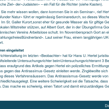
sche Ziel» der«Judaisten» – ein Fall für die Richter (siehe Kasten).
Sie mehr wissen wollen, dann kommen Sie in ein Seminar», rief Her
under Natur» führt er regelmässig Seminaredurch, so dieses Woch
 Im St. Galler Kurort,sonst eher für gesunde Wasser als für giftige 
okalen Mitstreiter stützen, auf Albert Gort, der in der Übungsfirma G
nnischen Vereins Arbeitslose schult. Im Novembersprach Gort an e
rahlungsfreiesBündnerland». Laut seiner Frau, einem langjährigen UK-
rt.
ren eingeleitet
ichterstattung im letzten «Beobachter» hat für Hans U. Hertel juristi
ftsleitende Untersuchungsrichter beimUntersuchungsrichteramt 3 Bern
ass eraufgrund des Artikels gegen Hertel ein polizeiliches Ermittlu
ss gegen das Antirassimus-Gesetz einleiten werde. Zingléwollte sich 
g dieses Verfahrensäussern. Das Antirassismus-Gesetz werde von
hiedlichausgelegt. Eine weitere Schwierigkeit sei die Tatsache, dass H
. Das mache es schwierig, einen Tatort und damit einzuständiges Ge
Di