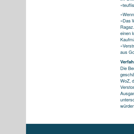
«teufli
«Wenn 
«Das W
Ragaz.
einen l
Kaufmä
«Verst
aus Go
Verfah
Die Ber
geschä
WoZ, d
Versto
Ausgan
untersc
würden