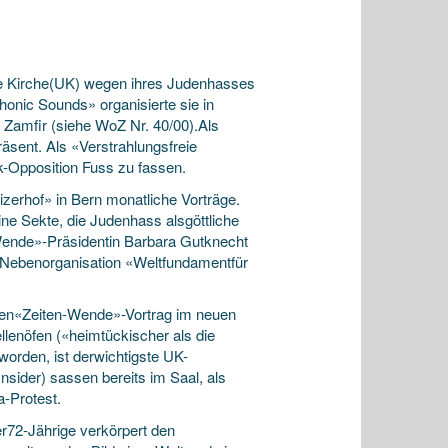
le Kirche(UK) wegen ihres Judenhasses
honic Sounds» organisierte sie in
Zamfir (siehe WoZ Nr. 40/00).Als
äsent. Als «Verstrahlungsfreie
-Opposition Fuss zu fassen.
zerhof» in Bern monatliche Vorträge.
ne Sekte, die Judenhass alsgöttliche
-Wende»-Präsidentin Barbara Gutknecht
UK-Nebenorganisation «Weltfundamentfür
sten«Zeiten-Wende»-Vortrag im neuen
llenöfen («heimtückischer als die
orden, ist derwichtigste UK-
sider) sassen bereits im Saal, als
a-Protest.
er72-Jährige verkörpert den