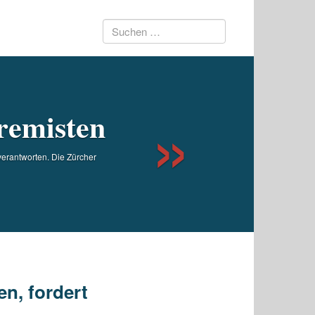
Suchen
Next
nach:
remisten
verantworten. Die Zürcher
en, fordert