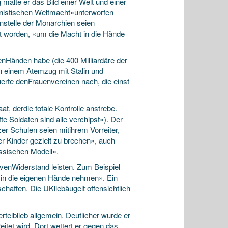
 malte er das Bild einer Welt und einer
onistischen Weltmacht»unterworfen
Anstelle der Monarchien seien
t worden, «um die Macht in die Hände
denHänden habe (die 400 Milliardäre der
in einem Atemzug mit Stalin und
uerte denFrauenvereinen nach, die einst
, derdie totale Kontrolle anstrebe.
 Soldaten sind alle verchipst»). Der
zer Schulen seien mitihrem Vorreiter,
 Kinder gezielt zu brechen», auch
ssischen Modell».
venWiderstand leisten. Zum Beispiel
n in die eigenen Hände nehmen». Ein
schaffen. Die UKliebäugelt offensichtlich
rtelblieb allgemein. Deutlicher wurde er
tet wird. Dort wettert er gegen das