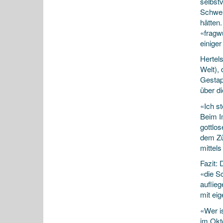
selbstv
Schwei
hätten.
«fragw
einiger
Hertels
Welt),
Gestap
über d
«Ich s
Beim I
gottlos
dem Zü
mittel
Fazit:
«die S
auflieg
mit ei
«Wer is
im Okt