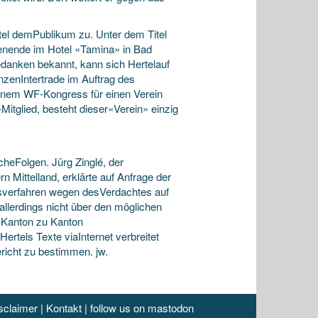
tel demPublikum zu. Unter dem Titel
enende im Hotel «Tamina» in Bad
Gedanken bekannt, kann sich Hertelauf
onzenIntertrade im Auftrag des
inem WF-Kongress für einen Verein
Mitglied, besteht dieser«Verein» einzig
scheFolgen. Jürg Zinglé, der
 Mittelland, erklärte auf Anfrage der
ngsverfahren wegen desVerdachtes auf
allerdings nicht über den möglichen
 Kanton zu Kanton
ertels Texte viaInternet verbreitet
richt zu bestimmen. jw.
sclaimer
|
Kontakt
|
follow us on mastodon