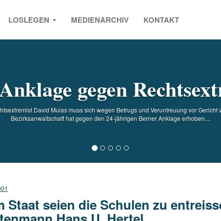
LOSLEGEN
MEDIENARCHIV
KONTAKT
s
 Anklage gegen Rechtsext
htsextremist David Mulas muss sich wegen Betrugs und Veruntreuung vor Gericht 
Bezirksanwaltschaft hat gegen den 24-jährigen Berner Anklage erhoben....
001
 Staat seien die Schulen zu entreiss
tenmann Hans U. Hertel.