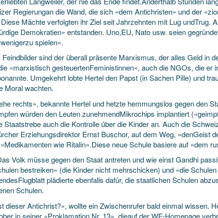
erliebten Langweiler, der nie das Ende findet.Anderthalb Stunden lang
zer Regierungan die Wand, die sich «dem Antichristen» und der «zi
 Diese Mächte verfolgten ihr Ziel seit Jahrzehnten mit Lug undTrug. 
ürdige Demokratien» entstanden. Uno,EU, Nato usw. seien gegründe
 wenigerzu spielen».
 Feindbilder sind der überall präsente Marxismus, der alles Geld in 
 die «marxistisch gesteuertenFeministinnen», auch die NGOs, die er 
onannte. Umgekehrt lobte Hertel den Papst (in Sachen Pille) und tra
ie Moral wachten.
tehe rechts», bekannte Hertel und hetzte hemmungslos gegen den Staat
mpfen würden den Leuten zunehmendMikrochips implantiert («geimpfte
e Staatstrebe auch die Kontrolle über die Kinder an. Auch die Schwei
rcher Erziehungsdirektor Ernst Buschor, auf dem Weg, «denGeist der
s «Medikamenten wie Ritalin».Diese neue Schule basiere auf «dem ru
 Das Volk müsse gegen den Staat antreten und wie einst Gandhi passi
chulen bestreiken» (die Kinder nicht mehrschicken) und «die Schule
endesFlugblatt plädierte ebenfalls dafür, die staatlichen Schulen abzu
genen Schulen.
t dieser Antichrist?», wollte ein Zwischenrufer bald einmal wissen. He
ober in seiner «Proklamation Nr. 13», dieauf der WF-Homepage verbrei