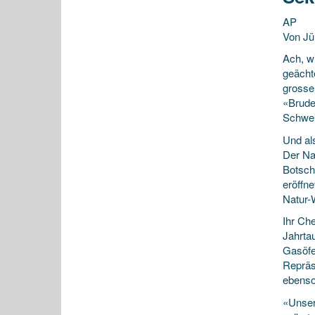
AP
Von Jü
Ach, w
geächt
grosse
«Brude
Schwei
Und al
Der Na
Botsch
eröffn
Natur-
Ihr Ch
Jahrta
Gasöfe
Repräs
ebenso
«Unser