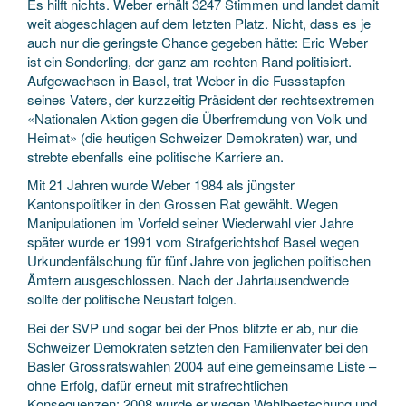
Es hilft nichts. Weber erhält 3247 Stimmen und landet damit
weit abgeschlagen auf dem letzten Platz. Nicht, dass es je
auch nur die geringste Chance gegeben hätte: Eric Weber
ist ein Sonderling, der ganz am rechten Rand politisiert.
Aufgewachsen in Basel, trat Weber in die Fussstapfen
seines Vaters, der kurzzeitig Präsident der rechtsextremen
«Nationalen Aktion gegen die Überfremdung von Volk und
Heimat» (die heutigen Schweizer Demokraten) war, und
strebte ebenfalls eine politische Karriere an.
Mit 21 Jahren wurde Weber 1984 als jüngster
Kantonspolitiker in den Grossen Rat gewählt. Wegen
Manipulationen im Vorfeld seiner Wiederwahl vier Jahre
später wurde er 1991 vom Strafgerichtshof Basel wegen
Urkundenfälschung für fünf Jahre von jeglichen politischen
Ämtern ausgeschlossen. Nach der Jahrtausendwende
sollte der politische Neustart folgen.
Bei der SVP und sogar bei der Pnos blitzte er ab, nur die
Schweizer Demokraten setzten den Familien­vater bei den
Basler Grossratswahlen 2004 auf eine gemeinsame Liste –
ohne Erfolg, dafür erneut mit strafrechtlichen
Konsequenzen: 2008 wurde er wegen Wahlbestechung und