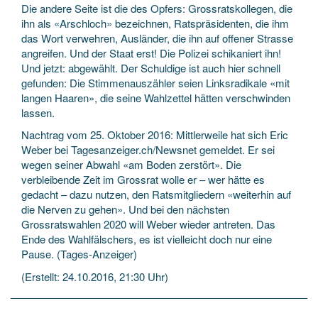
Die andere Seite ist die des Opfers: Grossratskollegen, die
ihn als «Arschloch» bezeichnen, Ratspräsidenten, die ihm
das Wort verwehren, Ausländer, die ihn auf offener Strasse
angreifen. Und der Staat erst! Die Polizei schikaniert ihn!
Und jetzt: abgewählt. Der Schuldige ist auch hier schnell
gefunden: Die Stimmenauszähler seien Linksradikale «mit
langen Haaren», die seine Wahlzettel hätten verschwinden
lassen.
Nachtrag vom 25. Oktober 2016: Mittlerweile hat sich Eric
Weber bei Tagesanzeiger.ch/Newsnet gemeldet. Er sei
wegen seiner Abwahl «am Boden zerstört». Die
verbleibende Zeit im Grossrat wolle er – wer hätte es
gedacht – dazu nutzen, den Ratsmitgliedern «weiterhin auf
die Nerven zu gehen». Und bei den nächsten
Grossratswahlen 2020 will Weber wieder antreten. Das
Ende des Wahlfälschers, es ist vielleicht doch nur eine
Pause. (Tages-Anzeiger)
(Erstellt: 24.10.2016, 21:30 Uhr)