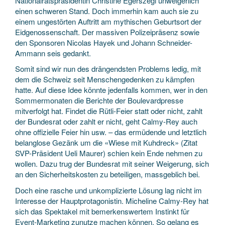
Nationalratspräsidentin Christine Egerszegi unweigerlich
einen schweren Stand. Doch immerhin kam auch sie zu
einem ungestörten Auftritt am mythischen Geburtsort der
Eidgenossenschaft. Der massiven Polizeipräsenz sowie
den Sponsoren Nicolas Hayek und Johann Schneider-
Ammann seis gedankt.
Somit sind wir nun des drängendsten Problems ledig, mit
dem die Schweiz seit Menschengedenken zu kämpfen
hatte. Auf diese Idee könnte jedenfalls kommen, wer in den
Sommermonaten die Berichte der Boulevardpresse
mitverfolgt hat. Findet die Rütli-Feier statt oder nicht, zahlt
der Bundesrat oder zahlt er nicht, geht Calmy-Rey auch
ohne offizielle Feier hin usw. – das ermüdende und letztlich
belanglose Gezänk um die «Wiese mit Kuhdreck» (Zitat
SVP-Präsident Ueli Maurer) schien kein Ende nehmen zu
wollen. Dazu trug der Bundesrat mit seiner Weigerung, sich
an den Sicherheitskosten zu beteiligen, massgeblich bei.
Doch eine rasche und unkomplizierte Lösung lag nicht im
Interesse der Hauptprotagonistin. Micheline Calmy-Rey hat
sich das Spektakel mit bemerkenswertem Instinkt für
Event-Marketing zunutze machen können. So gelang es