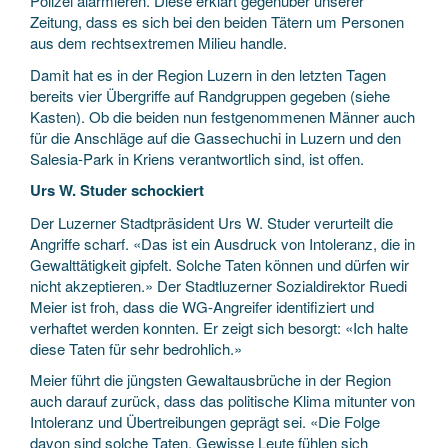
Polizei alarmieren. Diese erklärt gegenüber unserer
Zeitung, dass es sich bei den beiden Tätern um Personen
aus dem rechtsextremen Milieu handle.
Damit hat es in der Region Luzern in den letzten Tagen
bereits vier Übergriffe auf Randgruppen gegeben (siehe
Kasten). Ob die beiden nun festgenommenen Männer auch
für die Anschläge auf die Gassechuchi in Luzern und den
Salesia-Park in Kriens verantwortlich sind, ist offen.
Urs W. Studer schockiert
Der Luzerner Stadtpräsident Urs W. Studer verurteilt die
Angriffe scharf. «Das ist ein Ausdruck von Intoleranz, die in
Gewalttätigkeit gipfelt. Solche Taten können und dürfen wir
nicht akzeptieren.» Der Stadtluzerner Sozialdirektor Ruedi
Meier ist froh, dass die WG-Angreifer identifiziert und
verhaftet werden konnten. Er zeigt sich besorgt: «Ich halte
diese Taten für sehr bedrohlich.»
Meier führt die jüngsten Gewaltausbrüche in der Region
auch darauf zurück, dass das politische Klima mitunter von
Intoleranz und Übertreibungen geprägt sei. «Die Folge
davon sind solche Taten. Gewisse Leute fühlen sich