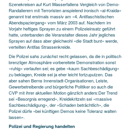
Szenekreisen auf Kurt Wasserfallens Vergleich von Demo-
Randalierern mit Terroristen anspielend ironisch «al-Kraida»
genannt trat erstmals massiv am «4. Antifaschistischen
Abendspaziergang» vom März 2003 auf. Nachdem im
Vorjahr heftiges Sprayen zu einem Polizeieinsatz geführt
hatte, unterbanden die Veranstalter dieses Jahr jegliches
Sprayen auf dass aber gleichwohl «die Stadt bunt» werde,
verteilten Antifas Strassenkreide.
Die Polizei sahs zunächst recht gelassen, da die in politisch
brenzliger Atmosphäre vorbereitete Demonstration sonst
«ruhig» verlaufen sei; es gebe «kaum Sachbeschädigung»
zu beklagen, Kreide sei ja eher leicht fortzuputzen. Das
aber sahen Berns Innenstadt-Organisationen, Leiste,
Gewerbetreibende und bürgerliche Politiker so auch die
CVP mit ihrer aktuellen Motion gänzlich anders:Der Trend
sei «Besorgnis erregend», Kreidekritzeln sei «massive
Sachbeschädigung», der «Schaden beträchtlich», die
Polizei dürfe «bei künftigen Demos keine Toleranz walten
lassen».
Polizei und Regierung handelten