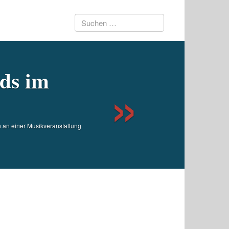
Suchen
Next
nach:
ds im
n einer Musikveranstaltung