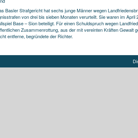
und
as Basler Strafgericht hat sechs junge Männer wegen Landfriedens
nisstrafen von drei bis sieben Monaten verurteilt. Sie waren im Apr
lspiel Base – Sion beteiligt. Für einen Schuldspruch
wegen Landfrie
öffentlichen Zusammenrottung, aus der mit vereinten Kräften Gewal
icht entferne, begründete der Richter.
Di