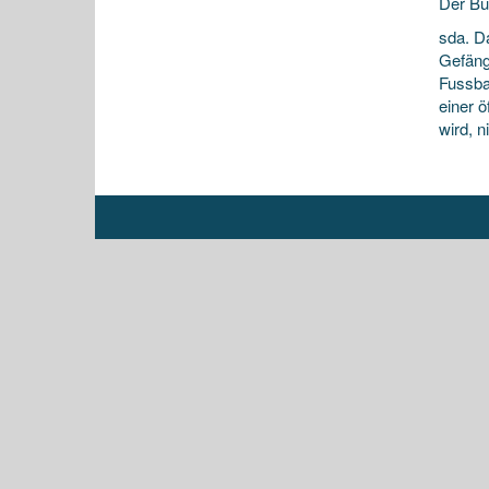
Der B
sda. D
Gefäng
Fussbal
einer 
wird, n