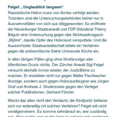
Feigel: „Unglaublich langsam“
Rassistische Hetze muss von Amtes verfolgt werden.
Trotzdem sind die Untersuchungsbehörden bisher nur in
Ausnahmefällen von sich aus tätiggeworden: So eröffnete
der Neuenburger Staatsanwalt und FDP-Ständerat Thierry
Béguin eine Untersuchung gegen das Skinheadmagazin
„Mjölnir“, dasdie Opfer des Holocaust verspottete. Und die
Ausserrhoder Staatsanwaltschaft leitete ein Verfahren
gegen die antisemitische Sekte Universale Kirche ein.
In allen übrigen Fällen ging ohne Strafanzeige oder
öffentlichen Druck nichts. Der Zürcher Anwalt Sigi Feigel
versucht deshalb immer wieder, der JustizBeine zu
machen. Er erstattete nicht nur gegen Walter Fischbacher
Anzeige, sondern auch gegen Holocaustleugner wie Jürgen
Graf und Andreas J. Studersowie gegen den Verleger
solcher Publikationen, Gerhard Förster.
Weckt das alles nicht den Verdacht, die Strafjustiz befasse
sich nur widerwillig mit solchen Verfahren? Feigel will nicht
verallgemeinern. Es komme sehrdarauf an, wer zuständig
sei: „Man merkt, wer an der Urne ja und wer nein gestimmt