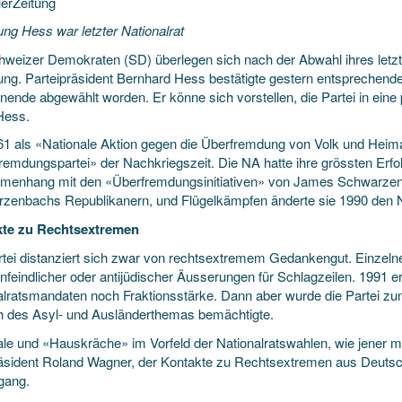
erZeitung
ung Hess war letzter Nationalrat
hweizer Demokraten (SD) überlegen sich nach der Abwahl ihres letzten
ung. Parteipräsident Bernhard Hess bestätigte gestern entsprechend
ende abgewählt worden. Er könne sich vorstellen, die Partei in ein
Hess.
61 als «Nationale Aktion gegen die Überfremdung von Volk und Heima
remdungspartei» der Nachkriegszeit. Die NA hatte ihre grössten Erfol
enhang mit den «Überfremdungsinitiativen» von James Schwarzen
zenbachs Republikanern, und Flügelkämpfen änderte sie 1990 den
kte zu Rechtsextremen
rtei distanziert sich zwar von rechtsextremem Gedankengut. Einzelne
feindlicher oder antijüdischer Äusserungen für Schlagzeilen. 1991 er
alratsmandaten noch Fraktionsstärke. Dann aber wurde die Partei z
ch des Asyl- und Ausländerthemas bemächtigte.
le und «Hauskräche» im Vorfeld der Nationalratswahlen, wie jener mi
äsident Roland Wagner, der Kontakte zu Rechtsextremen aus Deutsch
gang.