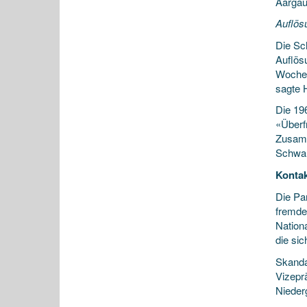
Aargau
Auflös
Die Sc
Auflös
Wochen
sagte 
Die 19
«Überf
Zusamm
Schwar
Konta
Die Pa
fremden
Nation
die si
Skanda
Vizepr
Nieder