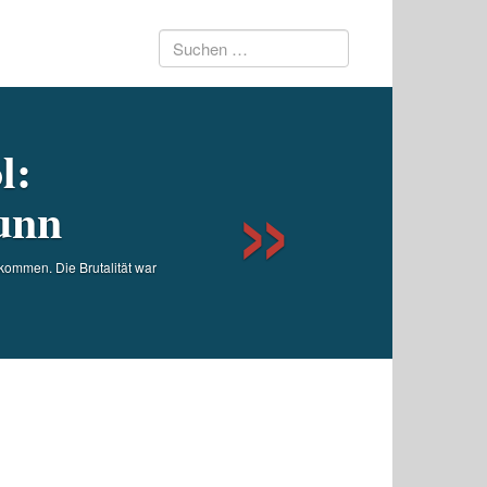
Suchen
Next
nach:
l:
unn
kommen. Die Brutalität war