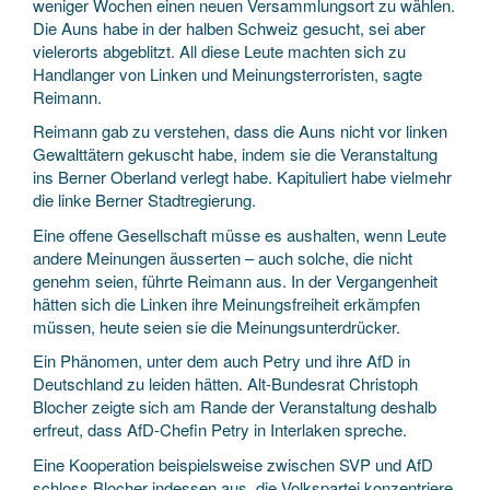
weniger Wochen einen neuen Versammlungsort zu wählen.
Die Auns habe in der halben Schweiz gesucht, sei aber
vielerorts abgeblitzt. All diese Leute machten sich zu
Handlanger von Linken und Meinungsterroristen, sagte
Reimann.
Reimann gab zu verstehen, dass die Auns nicht vor linken
Gewalttätern gekuscht habe, indem sie die Veranstaltung
ins Berner Oberland verlegt habe. Kapituliert habe vielmehr
die linke Berner Stadtregierung.
Eine offene Gesellschaft müsse es aushalten, wenn Leute
andere Meinungen äusserten – auch solche, die nicht
genehm seien, führte Reimann aus. In der Vergangenheit
hätten sich die Linken ihre Meinungsfreiheit erkämpfen
müssen, heute seien sie die Meinungsunterdrücker.
Ein Phänomen, unter dem auch Petry und ihre AfD in
Deutschland zu leiden hätten. Alt-Bundesrat Christoph
Blocher zeigte sich am Rande der Veranstaltung deshalb
erfreut, dass AfD-Chefin Petry in Interlaken spreche.
Eine Kooperation beispielsweise zwischen SVP und AfD
schloss Blocher indessen aus, die Volkspartei konzentriere