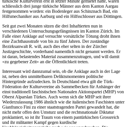
türkische Kulturverein erst in letzter Minute gemietet hatte, waren
schliesslich drei junge türkische Männer aus dem Kanton Aargau
festgenommen worden: ein Bodenleger aus Schinznach Bad, ein
Hilfsmechaniker aus Aarburg und ein Hilfsschlosser aus Döttingen.
Seit gut zwei Monaten sitzen die drei Inhaftierten nun in
verschiedenen Untersuchungsgefängnissen im Kanton Zürich. Im
Falle einer Anklage auf versuchte vorsätzliche Tötung droht ihnen
eine Zuchthausstrafe von bis zu fünf Jahren. Der zuständige
Bezirksanwalt R. will, auch dies eher selten in der Zürcher
Justizgeschichte, vorderhand namentlich nicht genannt werden. Er
ist daran, belastendes Material zusammenzutragen, und will damit
«zu gegebener Zeit» an die Öffentlichkeit treten.
Interessant wird dannzumal sein, ob die Anklage auch in der Lage
ist, neben den unmittelbaren Deliktsmomenten politische
Hintergründe aufzudecken. In Deutschland etwa gilt die Türk-
Föderation der Kulturvereine als Sammelbecken für Anhänger der
einst traditionell faschistischen Nationalen Aktionspartei (MHP) von
Oberst Alparslan Türkes. Auch wenn sich die MHP seit ihrer
Wiederzulassung 1986 ähnlich wie die italienischen Faschisten unter
Gianfranco Fini zu einer staatstragenden Partei gewandelt hat, die
nicht mehr offen den Umsturz und die rechtsnationale Diktatur
proklamiert, so ist ihr Traum von einem pantürkischen Grossreich
und ihr militanter Kampf gegen kurdische