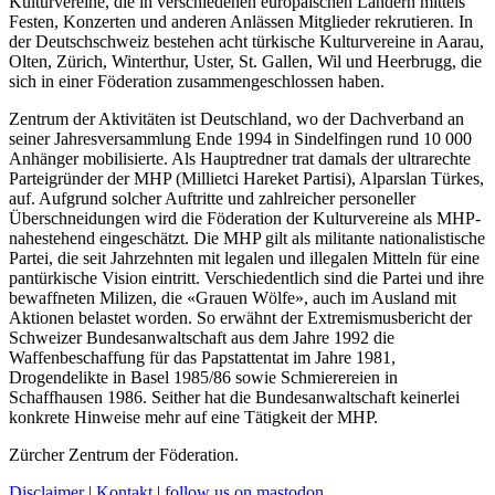
Kulturvereine, die in verschiedenen europäischen Ländern mittels
Festen, Konzerten und anderen Anlässen Mitglieder rekrutieren. In
der Deutschschweiz bestehen acht türkische Kulturvereine in Aarau,
Olten, Zürich, Winterthur, Uster, St. Gallen, Wil und Heerbrugg, die
sich in einer Föderation zusammengeschlossen haben.
Zentrum der Aktivitäten ist Deutschland, wo der Dachverband an
seiner Jahresversammlung Ende 1994 in Sindelfingen rund 10 000
Anhänger mobilisierte. Als Hauptredner trat damals der ultrarechte
Parteigründer der MHP (Millietci Hareket Partisi), Alparslan Türkes,
auf. Aufgrund solcher Auftritte und zahlreicher personeller
Überschneidungen wird die Föderation der Kulturvereine als MHP-
nahestehend eingeschätzt. Die MHP gilt als militante nationalistische
Partei, die seit Jahrzehnten mit legalen und illegalen Mitteln für eine
pantürkische Vision eintritt. Verschiedentlich sind die Partei und ihre
bewaffneten Milizen, die «Grauen Wölfe», auch im Ausland mit
Aktionen belastet worden. So erwähnt der Extremismusbericht der
Schweizer Bundesanwaltschaft aus dem Jahre 1992 die
Waffenbeschaffung für das Papstattentat im Jahre 1981,
Drogendelikte in Basel 1985/86 sowie Schmierereien in
Schaffhausen 1986. Seither hat die Bundesanwaltschaft keinerlei
konkrete Hinweise mehr auf eine Tätigkeit der MHP.
Zürcher Zentrum der Föderation.
Disclaimer
|
Kontakt
|
follow us on mastodon