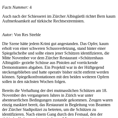
Facts Nummer:
4
Auch nach der Schiesserei im Zürcher Albisgüetli richtet Bern kaum
Aufmerksamkeit auf türkische Rechtsextremisten.
Autor:
Von Res Strehle
Die Szene hätte jedem Krimi gut angestanden. Das Opfer, kaum
erholt von einer schweren Schussverletzung, stand hinter einer
Spiegelscheibe und sollte einen jener Schützen identifizieren, die
Mitte November vor dem Zürcher Restaurant «Schützenhaus
Albisgütli» gezielte Schüsse aus Pistolen auf vorrückende
Demonstranten abgaben. Ein Projektil war in der Hüftgegend
steckengeblieben und hatte operativ bisher nicht entfernt werden
können. Spiegelkonfrontationen mit den beiden weiteren Opfern
sollen in den nächsten Wochen folgen.
Bereits die Verhaftung der drei mutmasslichen Schützen am 18.
November des vergangenen Jahres in Zürich war unter
abenteuerlichen Bedingungen zustande gekommen. Zeugen waren
einzig maskiert bereit, das Restaurant in Begleitung von Beamten
der Zürcher Stadtpolizei zu betreten, um die Schützen zu
identifizieren. Nach einem Gang durch den Festsaal, den der