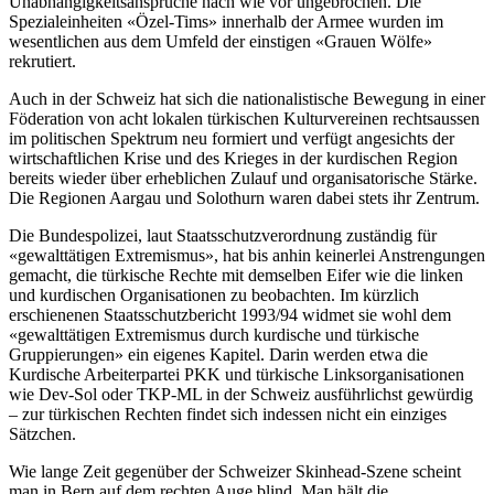
Unabhängigkeitsansprüche nach wie vor ungebrochen. Die
Spezialeinheiten «Özel-Tims» innerhalb der Armee wurden im
wesentlichen aus dem Umfeld der einstigen «Grauen Wölfe»
rekrutiert.
Auch in der Schweiz hat sich die nationalistische Bewegung in einer
Föderation von acht lokalen türkischen Kulturvereinen rechtsaussen
im politischen Spektrum neu formiert und verfügt angesichts der
wirtschaftlichen Krise und des Krieges in der kurdischen Region
bereits wieder über erheblichen Zulauf und organisatorische Stärke.
Die Regionen Aargau und Solothurn waren dabei stets ihr Zentrum.
Die Bundespolizei, laut Staatsschutzverordnung zuständig für
«gewalttätigen Extremismus», hat bis anhin keinerlei Anstrengungen
gemacht, die türkische Rechte mit demselben Eifer wie die linken
und kurdischen Organisationen zu beobachten. Im kürzlich
erschienenen Staatsschutzbericht 1993/94 widmet sie wohl dem
«gewalttätigen Extremismus durch kurdische und türkische
Gruppierungen» ein eigenes Kapitel. Darin werden etwa die
Kurdische Arbeiterpartei PKK und türkische Linksorganisationen
wie Dev-Sol oder TKP-ML in der Schweiz ausführlichst gewürdig
– zur türkischen Rechten findet sich indessen nicht ein einziges
Sätzchen.
Wie lange Zeit gegenüber der Schweizer Skinhead-Szene scheint
man in Bern auf dem rechten Auge blind. Man hält die