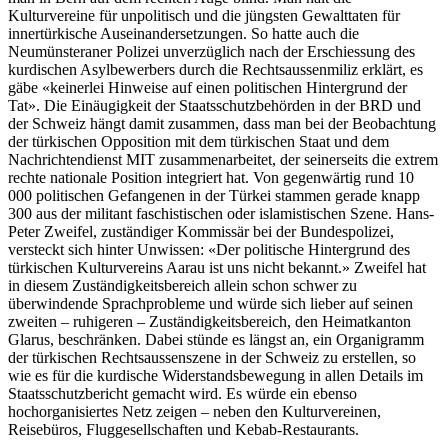
Kulturvereine für unpolitisch und die jüngsten Gewalttaten für
innertürkische Auseinandersetzungen. So hatte auch die
Neumünsteraner Polizei unverzüglich nach der Erschiessung des
kurdischen Asylbewerbers durch die Rechtsaussenmiliz erklärt, es
gäbe «keinerlei Hinweise auf einen politischen Hintergrund der
Tat». Die Einäugigkeit der Staatsschutzbehörden in der BRD und
der Schweiz hängt damit zusammen, dass man bei der Beobachtung
der türkischen Opposition mit dem türkischen Staat und dem
Nachrichtendienst MIT zusammenarbeitet, der seinerseits die extrem
rechte nationale Position integriert hat. Von gegenwärtig rund 10
000 politischen Gefangenen in der Türkei stammen gerade knapp
300 aus der militant faschistischen oder islamistischen Szene. Hans-
Peter Zweifel, zuständiger Kommissär bei der Bundespolizei,
versteckt sich hinter Unwissen: «Der politische Hintergrund des
türkischen Kulturvereins Aarau ist uns nicht bekannt.» Zweifel hat
in diesem Zuständigkeitsbereich allein schon schwer zu
überwindende Sprachprobleme und würde sich lieber auf seinen
zweiten – ruhigeren – Zuständigkeitsbereich, den Heimatkanton
Glarus, beschränken. Dabei stünde es längst an, ein Organigramm
der türkischen Rechtsaussenszene in der Schweiz zu erstellen, so
wie es für die kurdische Widerstandsbewegung in allen Details im
Staatsschutzbericht gemacht wird. Es würde ein ebenso
hochorganisiertes Netz zeigen – neben den Kulturvereinen,
Reisebüros, Fluggesellschaften und Kebab-Restaurants.