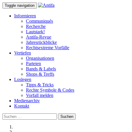
Toggle navigation
Informieren
Communiqués
Recherche
Lautstark!
Antifa-Revue
Jahresrückblicke
Rechtsextreme Vorfälle
Vertiefen
Organisationen
Parteien
Bands & Labels
Shops & Treffs
Loslegen
Tipps & Tricks
Rechte Symbole & Codes
Vorfall melden
Medienarchiv
Kontakt
Suchen
nach: