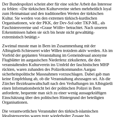
Der Bundespolizei scheint aber für eine solche Arbeit das Interesse
zu fehlen: «Die türkischen Kulturvereine stehen mehrheitlich loyal
zum Heimatstaat und den traditionellen Werten der türkischen
Kultur. Sie werden von den extremen türkisch-kurdischen
Organisationen, wie der PKK, der Dev-Sol oder TKP-ML, als
Faschistenvereine und «Graue Wölfe» betrachtet. Nach unseren
Erkenntnissen haben sie sich bis heute nicht gewalttätig-
extremistisch betätigt.»
Zweimal musste man in Bern im Zusammenhang mit der
Albisgüetli-Schiesserei wider Willen trotzdem aktiv werden. Als im
Vorfeld der geplanten Veranstaltung im Gemeindesaal anonyme
Flugblätter im aargauischen Niederlenz zirkulierten, die den
veranstaltenden Kulturverein ins Umfeld der faschistischen MHP
rückten, waren zuhanden des Polizeikommandos Aargau
sicherheitspolitische Massnahmen vorzuschlagen. Dabei gab man
keine Empfehlung ab, ob die Veranstaltung abzusagen sei. Als die
Zürcher Bezirksanwaltschaft nach den Verhaftungen im Albisgüetli
einen Informationsbericht bei der politischen Polizei in Bern
anforderte, bequemte man sich zu einer wenig aussagekräftigen
Einschätzung über den politischen Hintergrund der beteiligten
Organisationen.
Die verantwortlichen Veranstalter des türkisch-islamischen
Idealistenvereins waren trotz wiederholter Zusage bis