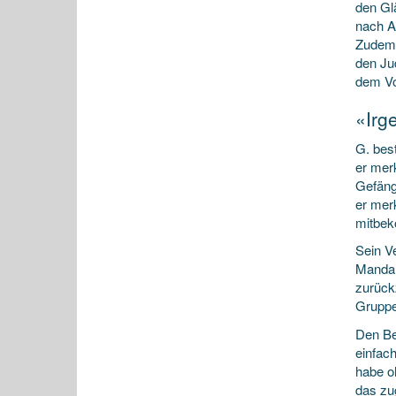
den Gl
nach A
Zudem 
den Ju
dem Vo
«Irg
G. best
er mer
Gefäng
er mer
mitbek
Sein V
Mandan
zurück
Gruppe
Den Be
einfac
habe o
das zu