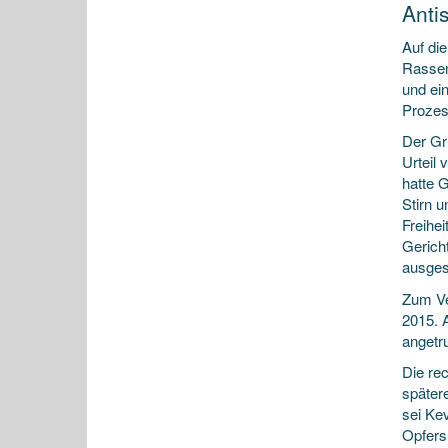
Anti
Auf di
Rassen
und ei
Prozes
Der Gr
Urteil 
hatte 
Stirn 
Freihei
Gerich
ausges
Zum Ve
2015. 
angetr
Die re
spätere
sei Ke
Opfers