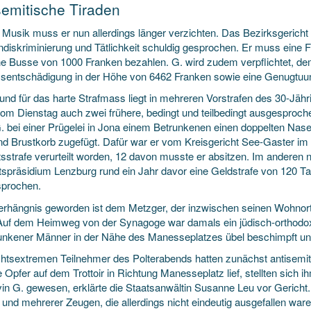
semitische Tiraden
e Musik muss er nun allerdings länger verzichten. Das Bezirksgericht
diskriminierung und Tätlichkeit schuldig gesprochen. Er muss eine F
ne Busse von 1000 Franken bezahlen. G. wird zudem verpflichtet, de
sentschädigung in der Höhe von 6462 Franken sowie eine Genugtuu
und für das harte Strafmass liegt in mehreren Vorstrafen des 30-Jäh
vom Dienstag auch zwei frühere, bedingt und teilbedingt ausgesproche
G. bei einer Prügelei in Jona einem Betrunkenen einen doppelten N
und Brustkorb zugefügt. Dafür war er vom Kreisgericht See-Gaster im
tsstrafe verurteilt worden, 12 davon musste er absitzen. Im anderen n
tspräsidium Lenzburg rund ein Jahr davor eine Geldstrafe von 120 
prochen.
rhängnis geworden ist dem Metzger, der inzwischen seinen Wohnort ge
Auf dem Heimweg von der Synagoge war damals ein jüdisch-orthodo
unkener Männer in der Nähe des Manesseplatzes übel beschimpft und
chtsextremen Teilnehmer des Polterabends hatten zunächst antisemit
 Opfer auf dem Trottoir in Richtung Manesseplatz lief, stellten sich
vin G. gewesen, erklärte die Staatsanwältin Susanne Leu vor Gericht.
 und mehrerer Zeugen, die allerdings nicht eindeutig ausgefallen war