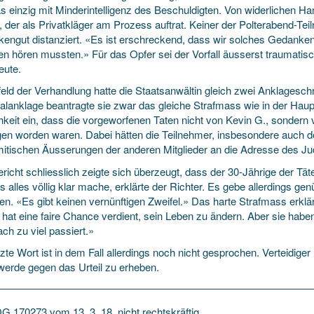
as einzig mit Minderintelligenz des Beschuldigten. Von widerlichen 
, der als Privatkläger am Prozess auftrat. Keiner der Polterabend-Te
engut distanziert. «Es ist erschreckend, dass wir solches Gedanken
en hören mussten.» Für das Opfer sei der Vorfall äusserst traumatis
eute.
eld der Verhandlung hatte die Staatsanwältin gleich zwei Anklageschri
alanklage beantragte sie zwar das gleiche Strafmass wie in der Haup
hkeit ein, dass die vorgeworfenen Taten nicht von Kevin G., sondern
en worden waren. Dabei hätten die Teilnehmer, insbesondere auch der
mitischen Äusserungen der anderen Mitglieder an die Adresse des Ju
icht schliesslich zeigte sich überzeugt, dass der 30-Jährige der Tät
 alles völlig klar mache, erklärte der Richter. Es gebe allerdings gen
n. «Es gibt keinen vernünftigen Zweifel.» Das harte Strafmass erklär
 hat eine faire Chance verdient, sein Leben zu ändern. Aber sie habe
fach zu viel passiert.»
zte Wort ist in dem Fall allerdings noch nicht gesprochen. Verteidige
erde gegen das Urteil zu erheben.
DG 170273 vom 13. 3. 18, nicht rechtskräftig.