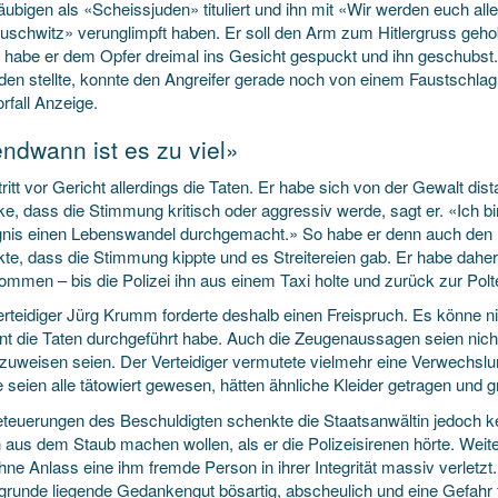
äubigen als «Scheissjuden» tituliert und ihn mit «Wir werden euch a
uschwitz» verunglimpft haben. Er soll den Arm zum Hitlergruss gehob
habe er dem Opfer dreimal ins Gesicht gespuckt und ihn geschubst. 
den stellte, konnte den Angreifer gerade noch von einem Faustschlag
rfall Anzeige.
endwann ist es zu viel»
ritt vor Gericht allerdings die Taten. Er habe sich von der Gewalt dis
ke, dass die Stimmung kritisch oder aggressiv werde, sagt er. «Ich b
nis einen Lebenswandel durchgemacht.» So habe er denn auch den Po
kte, dass die Stimmung kippte und es Streitereien gab. Er habe daher 
ommen – bis die Polizei ihn aus einem Taxi holte und zurück zur Pol
erteidiger Jürg Krumm forderte deshalb einen Freispruch. Es könne n
t die Taten durchgeführt habe. Auch die Zeugenaussagen seien nicht
zuweisen seien. Der Verteidiger vermutete vielmehr eine Verwechslu
 seien alle tätowiert gewesen, hätten ähnliche Kleider getragen und
teuerungen des Beschuldigten schenkte die Staatsanwältin jedoch k
h aus dem Staub machen wollen, als er die Polizeisirenen hörte. Weit
hne Anlass eine ihm fremde Person in ihrer Integrität massiv verletzt
grunde liegende Gedankengut bösartig, abscheulich und eine Gefahr f