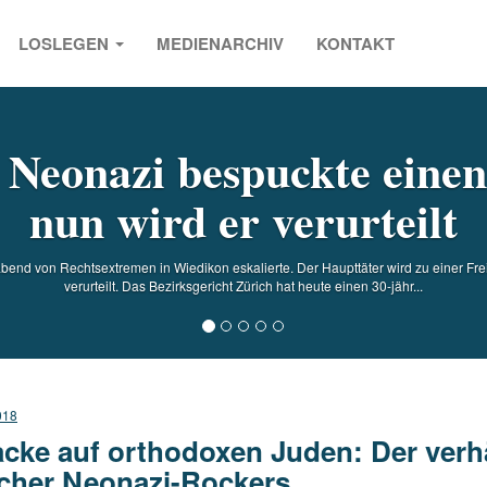
LOSLEGEN
MEDIENARCHIV
KONTAKT
s
 Neonazi bespuckte einen
nun wird er verurteilt
bend von Rechtsextremen in Wiedikon eskalierte. Der Haupttäter wird zu einer Fre
verurteilt. Das Bezirksgericht Zürich hat heute einen 30-jähr...
018
acke auf orthodoxen Juden: Der verh
cher Neonazi-Rockers