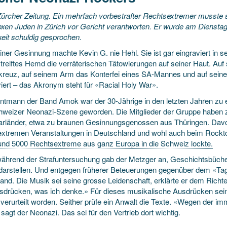
ürcher Zeitung. Ein mehrfach vorbestrafter Rechtsextremer musste s
oxen Juden in Zürich vor Gericht verantworten. Er wurde am Dienst
keit schuldig gesprochen.
iner Gesinnung machte Kevin G. nie Hehl. Sie ist gar eingraviert in s
treiftes Hemd die verräterischen Tätowierungen auf seiner Haut. Auf 
reuz, auf seinem Arm das Konterfei eines SA-Mannes und auf sei
viert – das Akronym steht für «Racial Holy War».
ontmann der Band Amok war der 30-Jährige in den letzten Jahren zu e
hweizer Neonazi-Szene geworden. Die Mitglieder der Gruppe haben 
rländer, etwa zu braunen Gesinnungsgenossen aus Thüringen. Davon
extremen Veranstaltungen in Deutschland und wohl auch beim Rockto
und 5000 Rechtsextreme aus ganz Europa in die Schweiz lockte.
ährend der Strafuntersuchung gab der Metzger an, Geschichtsbücher
 darstellen. Und entgegen früherer Beteuerungen gegenüber dem «Tage
and. Die Musik sei seine grosse Leidenschaft, erklärte er dem Richter
usdrücken, was ich denke.» Für dieses musikalische Ausdrücken sei
 verurteilt worden. Seither prüfe ein Anwalt die Texte. «Wegen der i
agt der Neonazi. Das sei für den Vertrieb dort wichtig.