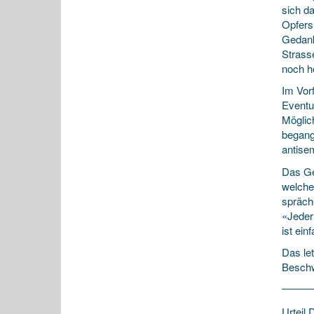
sich d
Opfers
Gedank
Strass
noch h
Im Vorf
Eventu
Möglic
begang
antise
Das Ger
welches
spräche
«Jeder
ist ein
Das let
Beschw
Urteil 