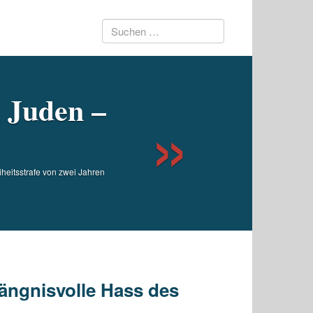
Suchen
Next
nach:
 Juden –
iheitsstrafe von zwei Jahren
ängnisvolle Hass des