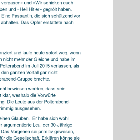
lle vergasen» und «Wir schicken euch
en und «Heil Hitler» gegrölt haben.
Eine Passantin, die sich schützend vor
 abhalten. Das Opfer erstattete nach
tanziert und laufe heute sofort weg, wenn
in nicht mehr der Gleiche und habe im
lterabend im Juli 2015 verlassen, als
den ganzen Vorfall gar nicht
terabend-Gruppe brachte.
icht bewiesen werden, dass sein
 klar, weshalb die Vorwürfe
ng: Die Leute aus der Polterabend-
 grimmig ausgesehen.
einen Glauben. Er habe sich wohl
er argumentierte Leu, der 30-Jährige
. Das Vorgehen sei primitiv gewesen,
ür die Gesellschaft. Erklären könne sie