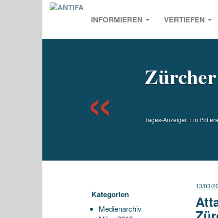
INFORMIEREN
VERTIEFEN
Previou
Zürcher
Tages-Anzeiger. Ein Poltera
13/03/2
Kategorien
Att
Medienarchiv
Zür