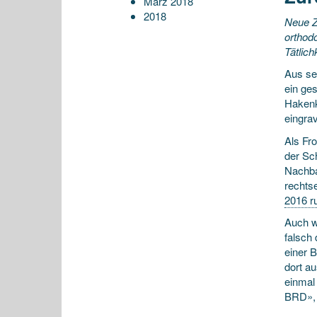
März 2018
2018
Neue Z
orthod
Tätlich
Aus se
ein ges
Hakenk
eingra
Als Fr
der Sc
Nachba
rechts
2016 r
Auch w
falsch
einer B
dort a
einmal
BRD», s