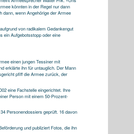
 meint Armeesprecher Walter Frik. «Uns
Armee könnten in der Regel nur dann
uch dann, wenn Angehörige der Armee
nn aufgrund von radikalem Gedankengut
gs ein Aufgebotsstopp oder eine
Armee einen jungen Tessiner mit
d erklärte ihn für untauglich. Der Mann
richt pfiff die Armee zurück, der
2 eine Fachstelle eingerichtet. Ihre
 einer Person mit einem 50-Prozent-
r 34 Personendossiers geprüft. 16 davon
Beförderung und publiziert Fotos, die ihn