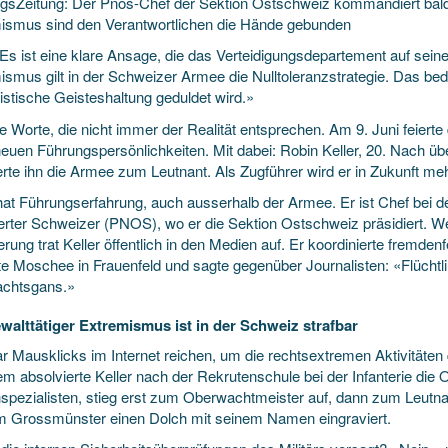
gsZeitung: Der Pnos-Chef der Sektion Ostschweiz kommandiert bal
ismus sind den Verantwortlichen die Hände gebunden
 Es ist eine klare Ansage, die das Verteidigungsdepartement auf sei
ismus gilt in der Schweizer Armee die Nulltoleranzstrategie. Das be
istische Geisteshaltung geduldet wird.»
e Worte, die nicht immer der Realität entsprechen. Am 9. Juni feiert
neuen Führungspersönlichkeiten. Mit dabei: Robin Keller, 20. Nach ü
erte ihn die Armee zum Leutnant. Als Zugführer wird er in Zukunft 
 hat Führungserfahrung, auch ausserhalb der Armee. Er ist Chef bei d
ierter Schweizer (PNOS), wo er die Sektion Ostschweiz präsidiert. W
rung trat Keller öffentlich in den Medien auf. Er koordinierte fremden
te Moschee in Frauenfeld und sagte gegenüber Journalisten: «Flücht
chtsgans.»
walttätiger Extremismus ist in der Schweiz strafbar
ar Mausklicks im Internet reichen, um die rechtsextremen Aktivitäte
m absolvierte Keller nach der Rekrutenschule bei der Infanterie die 
spezialisten, stieg erst zum Oberwachtmeister auf, dann zum Leutnan
im Grossmünster einen Dolch mit seinem Namen eingraviert.