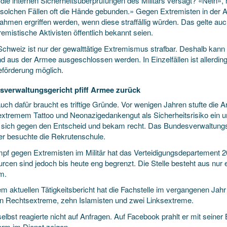
die internen Sicherheitsüberprüfungen des Militärs versagt? «Nein»,
n solchen Fällen oft die Hände gebunden.» Gegen Extremisten in der 
hmen ergriffen werden, wenn diese straffällig würden. Das gelte a
remistische Aktivisten öffentlich bekannt seien.
 Schweiz ist nur der gewalttätige Extremismus strafbar. Deshalb ka
d aus der Armee ausgeschlossen werden. In Einzelfällen ist allerdin
eförderung möglich.
verwaltungsgericht pfiff Armee zurück
uch dafür braucht es triftige Gründe. Vor wenigen Jahren stufte die 
extremem Tattoo und Neonazigedankengut als Sicherheitsrisiko ein un
 sich gegen den Entscheid und bekam recht. Das Bundesverwaltungsge
er besuchte die Rekrutenschule.
pf gegen Extremisten im Militär hat das Verteidigungsdepartement 200
rcen sind jedoch bis heute eng begrenzt. Die Stelle besteht aus nur
m.
em aktuellen Tätigkeitsbericht hat die Fachstelle im vergangenen Jah
en Rechtsextreme, zehn Islamisten und zwei Linksextreme.
selbst reagierte nicht auf Anfragen. Auf Facebook prahlt er mit seiner 
orm im Dienst zeigen.