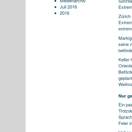
Medienarchiv
Sonnta
Juli 2016
Extrem
2016
Zürich
Extrem
extrem
Markig
seine 
beförd
Keller
Orient
Beförde
geplan
Weihna
Nur ge
Ein pa
Trotzde
Sprach
Feier 