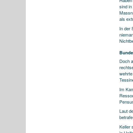
Haben 
sind i
Massna
als ext
In der
nieman
Nichtb
Bundes
Doch a
rechts
wehrte
Tessin
Im Kam
Ressou
Pensu
Laut d
betraf
Keller 
in Unif