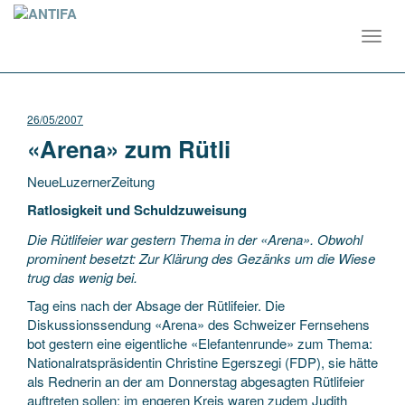
Toggl
navig
26/05/2007
«Arena» zum Rütli
NeueLuzernerZeitung
Ratlosigkeit und Schuldzuweisung
Die Rütlifeier war gestern Thema in der «Arena». Obwohl
prominent besetzt: Zur Klärung des Gezänks um die Wiese
trug das wenig bei.
Tag eins nach der Absage der Rütlifeier. Die
Diskussionssendung
«Arena» des Schweizer Fernsehens
bot gestern eine eigentliche «Elefantenrunde» zum Thema:
Nationalratspräsidentin Christine Egerszegi (FDP), sie hätte
als Rednerin an der am Donnerstag abgesagten Rütlifeier
auftreten sollen; im engeren Kreis waren zudem Judith