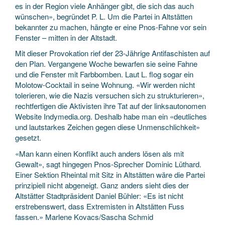
es in der Region viele Anhänger gibt, die sich das auch
wünschen», begründet P. L. Um die Partei in Altstätten
bekannter zu machen, hängte er eine Pnos-Fahne vor sein
Fenster – mitten in der Altstadt.
Mit dieser Provokation rief der 23-Jährige Antifaschisten auf
den Plan. Vergangene Woche bewarfen sie seine Fahne
und die Fenster mit Farbbomben. Laut L. flog sogar ein
Molotow-Cocktail in seine Wohnung. «Wir werden nicht
tolerieren, wie die Nazis versuchen sich zu strukturieren»,
rechtfertigen die Aktivisten ihre Tat auf der linksautonomen
Website Indymedia.org. Deshalb habe man ein «deutliches
und lautstarkes Zeichen gegen diese Unmenschlichkeit»
gesetzt.
«Man kann einen Konflikt auch anders lösen als mit
Gewalt», sagt hingegen Pnos-Sprecher Dominic Lüthard.
Einer Sektion Rheintal mit Sitz in Altstätten wäre die Partei
prinzipiell nicht abgeneigt. Ganz anders sieht dies der
Altstätter Stadtpräsident Daniel Bühler: «Es ist nicht
erstrebenswert, dass Extremisten in Altstätten Fuss
fassen.» Marlene Kovacs/Sascha Schmid