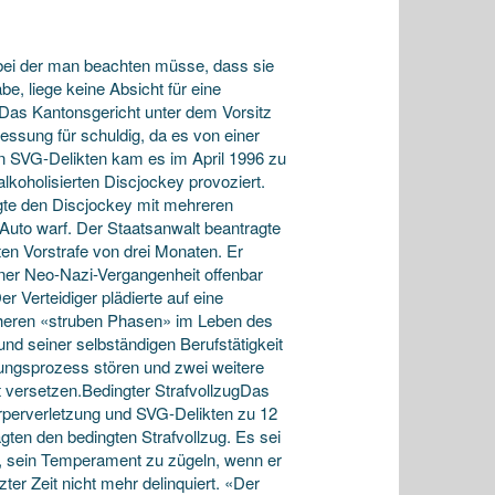
, bei der man beachten müsse, dass sie
e, liege keine Absicht für eine
 Das Kantonsgericht unter dem Vorsitz
essung für schuldig, da es von einer
 SVG-Delikten kam es im April 1996 zu
lkoholisierten Discjockey provoziert.
agte den Discjockey mit mehreren
s Auto warf. Der Staatsanwalt beantragte
en Vorstrafe von drei Monaten. Er
ner Neo-Nazi-Vergangenheit offenbar
 Verteidiger plädierte auf eine
üheren «struben Phasen» im Leben des
nd seiner selbständigen Berufstätigkeit
rungsprozess stören und zwei weitere
t versetzen.Bedingter StrafvollzugDas
rperverletzung und SVG-Delikten zu 12
ten den bedingten Strafvollzug. Es sei
e, sein Temperament zu zügeln, wenn er
zter Zeit nicht mehr delinquiert. «Der