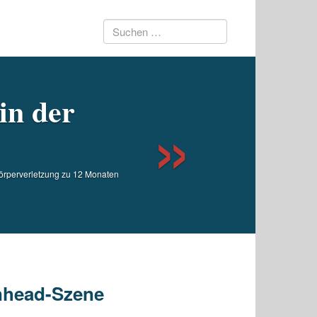
Suchen
Next
nach:
in der
örperverletzung zu 12 Monaten
inhead-Szene