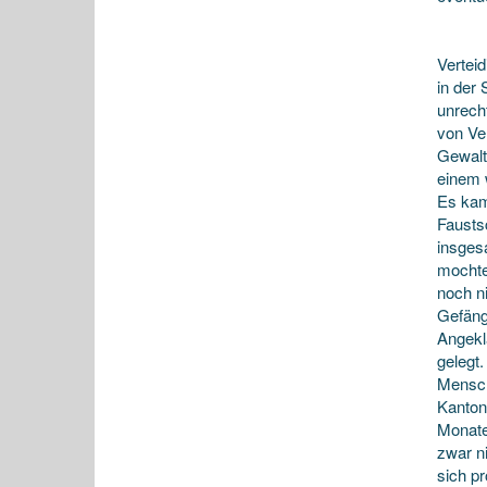
Vertei
in der 
unrech
von Ve
Gewalt
einem w
Es kam
Faustsc
insges
mochte
noch n
Gefäng
Angekl
gelegt
Mensch
Kanton
Monate
zwar n
sich pr