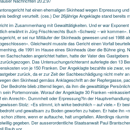
hauser Nachrichten 20.2.97
ntonsgericht hat einen ehemaligen Skinhead wegen Erpressung und
is bedingt verurteilt. (ces.) Der 26jährige Angeklagte stand bereits
richt im Zusammenhang mit Gewalttätigkeiten. Und er war Exponent
lich erwähnt in Jürg Frischknechts Buch «Schweiz – wir kommen». E
gericht, er sei nur Mitläufer der Skinheads gewesen und sei 1988 als
abgeschlossen». Gleichwohl musste das Gericht einen Vorfall beurteil
enhing, die 1991 im Hause eines Skinheads über die Bühne ging. 
en Sachschaden angerichtet hatten, hatte der Vater des Gastgebers S
 zurückgezogen. Das Untersuchungsrichteramt auferlegte den 13 Bes
renskosten von je 150 Franken. Der Angeklagte bezahlte sie zwar, v
stgeber zurück, da er zur Zeit der Sachbeschädigung nicht mehr an
wegen den Skinhead gemäss Anklageschrift an der Repfergasse, pac
Der Bedrohte blieb zitternd liegen, da ihm die gewalttätige Persönli
m sein Portemonnaie. Worauf der Angeklagte 30 Franken «einkassiert
f ein Anrecht». Dummheit oder Erpressung?In der Hauptverhandlung
ewissen Stolz: «Es stimmt, ich wirke bedrohlich – auf viele.» Er bes
bedroht und gewaltsam zu Boden geworfen zu haben. Er habe ihn «nu
 schon zittere, wenn er auftauche, halt umgefallen. Allerdings räumt
freiwillig gegeben. Der ausserordentliche Staatsanwalt Paul Brantsc
ell Raub vor.