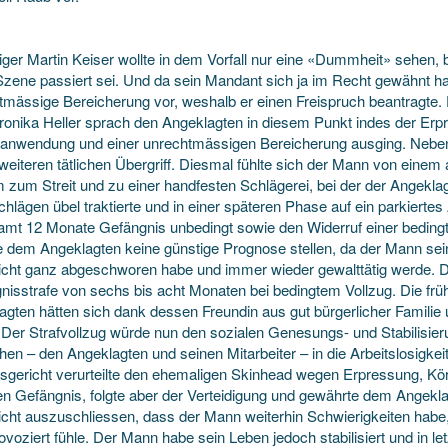
diger Martin Keiser wollte in dem Vorfall nur eine «Dummheit» sehen
Szene passiert sei. Und da sein Mandant sich ja im Recht gewähnt hab
tmässige Bereicherung vor, weshalb er einen Freispruch beantragte.
ronika Heller sprach den Angeklagten in diesem Punkt indes der Erpr
anwendung und einer unrechtmässigen Bereicherung ausging. Neben
eiteren tätlichen Übergriff. Diesmal fühlte sich der Mann von einem a
 zum Streit und zu einer handfesten Schlägerei, bei der der Angekl
hlägen übel traktierte und in einer späteren Phase auf ein parkierte
amt 12 Monate Gefängnis unbedingt sowie den Widerruf einer bedingt
 dem Angeklagten keine günstige Prognose stellen, da der Mann sei
icht ganz abgeschworen habe und immer wieder gewalttätig werde. Der
nisstrafe von sechs bis acht Monaten bei bedingtem Vollzug. Die fr
agten hätten sich dank dessen Freundin aus gut bürgerlicher Familie u
. Der Strafvollzug würde nun den sozialen Genesungs- und Stabilisie
en – den Angeklagten und seinen Mitarbeiter – in die Arbeitslosigkei
sgericht verurteilte den ehemaligen Skinhead wegen Erpressung, Kö
n Gefängnis, folgte aber der Verteidigung und gewährte dem Angeklag
icht auszuschliessen, dass der Mann weiterhin Schwierigkeiten hab
ovoziert fühle. Der Mann habe sein Leben jedoch stabilisiert und in let