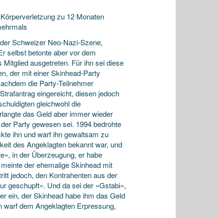
 Körperverletzung zu 12 Monaten
 mehrmals
 der Schweizer Neo-Nazi-Szene,
r selbst betonte aber vor dem
 Mitglied ausgetreten. Für ihn sei diese
en, der mit einer Skinhead-Party
Nachdem die Party-Teilnehmer
trafantrag eingereicht, diesen jedoch
chuldigten gleichwohl die
erlangte das Geld aber immer wieder
 der Party gewesen sei. 1994 bedrohte
kte ihn und warf ihn gewaltsam zu
chkeit des Angeklagten bekannt war, und
e», in der Überzeugung, er habe
 meinte der ehemalige Skinhead mit
tritt jedoch, den Kontrahenten aus der
r geschupft». Und da sei der «Gstabi»,
e er ein, der Skinhead habe ihm das Geld
hen warf dem Angeklagten Erpressung,