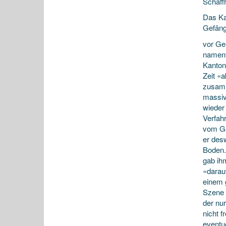
Schaff
Das Ka
Gefängn
vor Ge
nament
Kantons
Zeit «
zusamm
massiv
wieder
Verfah
vom Ga
er des
Boden. 
gab ih
«darau
einem g
Szene 
der nur
nicht 
eventu