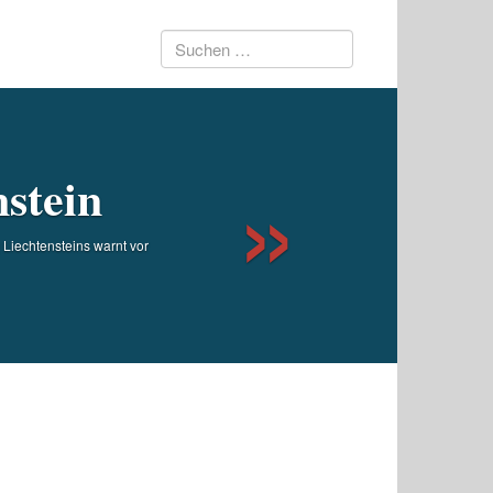
Suchen
Next
nach:
stein
Liechtensteins warnt vor