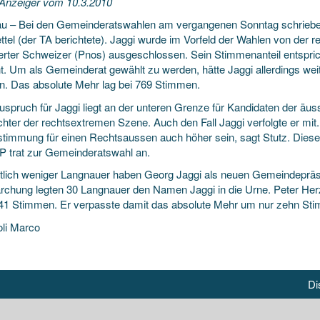
Anzeiger vom 10.3.2010
u – Bei den Gemeinderatswahlen am vergangenen Sonntag schrieben
tel (der TA berichtete).
Jaggi wurde im Vorfeld der Wahlen von der r
ierter Schweizer (Pnos) ausgeschlossen. Sein Stimmenanteil entspri
t. Um als Gemeinderat gewählt zu werden, hätte Jaggi allerdings w
. Das absolute Mehr lag bei 769 Stimmen.
uspruch für Jaggi liegt an der unteren Grenze für Kandidaten der äu
hter der rechtsextremen Szene. Auch den Fall Jaggi verfolgte er mit.
stimmung für einen Rechtsaussen auch höher sein, sagt Stutz. Diese 
P trat zur Gemeinderatswahl an.
lich weniger Langnauer haben Georg Jaggi als neuen Gemeindepräsi
chung legten 30 Langnauer den Namen Jaggi in die Urne. Peter Her
841 Stimmen. Er verpasste damit das absolute Mehr um nur zehn St
li Marco
Di