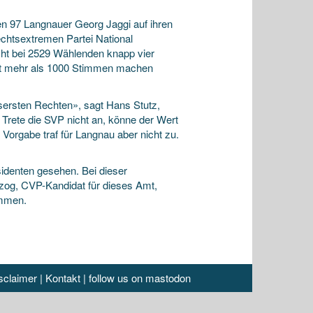
 97 Langnauer Georg Jaggi auf ihren
echtsextremen Partei National
cht bei 2529 Wählenden knapp vier
eit mehr als 1000 Stimmen machen
ssersten Rechten», sagt Hans Stutz,
 Trete die SVP nicht an, könne der Wert
Vorgabe traf für Langnau aber nicht zu.
denten gesehen. Bei dieser
zog, CVP-Kandidat für dieses Amt,
immen.
sclaimer
|
Kontakt
|
follow us on mastodon