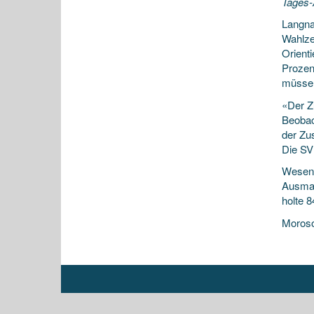
Tages-
Langna
Wahlzet
Orient
Prozen
müssen
«Der Z
Beobac
der Zu
Die SV
Wesent
Ausmar
holte 
Moroso