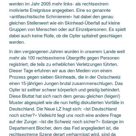
werden im Jahr 2005 mehr links- als rechtsextrem
motivierte Ereignisse angegeben. Eine so genannte
«antifaschistische Schmiererei» hat dabei den genau
gleichen Stellenwert wie ein Skinhead-Überfall auf kleine
Gruppen von Menschen oder auf Einzelpersonen. Es spielt
dabei auch keine Rolle, ob die Opfer spitalreif geschlagen
werden.
In den vergangenen Jahren wurden in unserem Lande weit
mehr als 100 rechtsextreme Übergriffe gegen Personen
registriert, die teils zu erheblichen Verletzungen führten.
Dieser Tage erfuhren wir aus den Medien von einem
Prozess gegen sieben Skinheads, die in der Ostschweiz
einen 15-jährigen Jungen brutal zusammenschlugen. Das
Opfer ist seither schwer körperlich und geistig behindert.
Diese Bluttat hat sich nach dem genau gleichen (feigen!)
Muster abgespielt wie die nun heftig diskutierten Vorfälle in
Deutschland. Die Neue LZ fragt sich: «Ist Deutschland
noch sicher?» Vielleicht liegt uns noch eine andere Frage
auf der Zunge: «Ist die Schweiz noch sicher?» Solange im
Departement Blocher, dem das Fed angegliedert ist, die
rechtsextreme Szene derart verharmlost wird, sind da